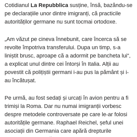
Cotidianul
La Repubblica
susține, însă, bazându-se
pe declarațiile unor dintre imigranți, că practicile
autorităților germane nu sunt tocmai ortodoxe.
„Am văzut pe cineva înnebunit, care încerca să se
revolte împotriva transferului. Dupa un timp, s-a
liniștit brusc, aproape că a adormit pe bancheta lui”,
a explicat unul dintre cei întorși în Italia. Alții au
povestit că polițiștii germani i-au pus la pământ și i-
au încătușat.
Pe urmă, au fost sedați și urcați în avion pentru a fi
trimiși la Roma. Dar nu numai imigranții vorbesc
despre metodele controversate pe care le-ar folosi
autoritățile germane. Raphael Reichel, șeful unei
asociații din Germania care apără drepturile