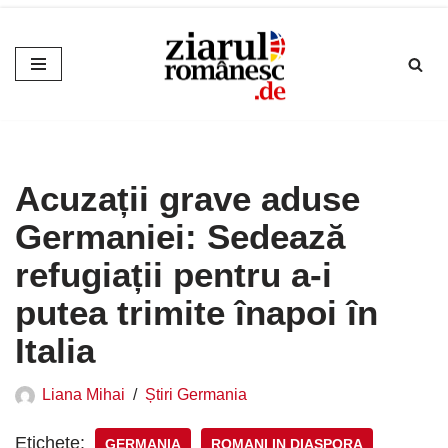
Sari
la
conținut
Acuzații grave aduse
Germaniei: Sedează
refugiații pentru a-i
putea trimite înapoi în
Italia
Liana Mihai
Știri Germania
Etichete:
GERMANIA
ROMANI IN DIASPORA