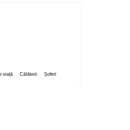
e viață
Călătorii
Șoferi