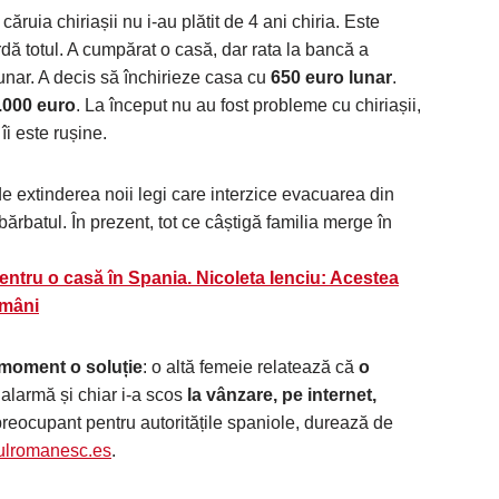
 căruia chiriașii nu i-au plătit de 4 ani chiria. Este
ardă totul. A cumpărat o casă, dar rata la bancă a
unar. A decis să închirieze casa cu
650 euro lunar
.
0.000 euro
. La început nu au fost probleme cu chiriașii,
i este rușine.
de extinderea noii legi care interzice evacuarea din
ărbatul. În prezent, tot ce câștigă familia merge în
pentru o casă în Spania. Nicoleta Ienciu: Acestea
omâni
 moment o soluție
: o altă femeie relatează că
o
o alarmă și chiar i-a scos
la vânzare, pe internet,
preocupant pentru autoritățile spaniole, durează de
rulromanesc.es
.