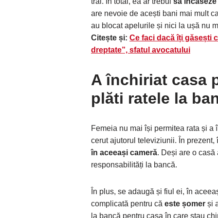
trăi. În total, ea ar trebui
să încaseze
are nevoie de acești bani mai mult ca 
au blocat apelurile și nici la ușă nu 
Citește și:
Ce faci dacă îți găsești
dreptate”, sfatul avocatului
A
închiriat casa 
plăti ratele la ba
Femeia nu mai își permitea rata și a î
cerut ajutorul televiziunii. În prezent,
în aceeași cameră
. Deși are o casă 
responsabilități la bancă.
În plus, se adaugă și fiul ei, în aceeaș
complicată pentru că
este șomer
și 
la bancă pentru casa în care stau chir