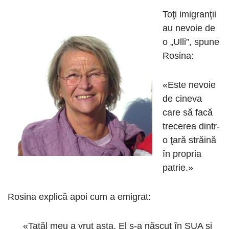
Toţi imigranţii
au nevoie de
o „Ulli”, spune
Rosina:
«Este nevoie
de cineva
care să facă
trecerea dintr-
o ţară străină
în propria
patrie.»
Rosina explică apoi cum a emigrat:
«Tatăl meu a vrut asta. El s-a născut în SUA şi