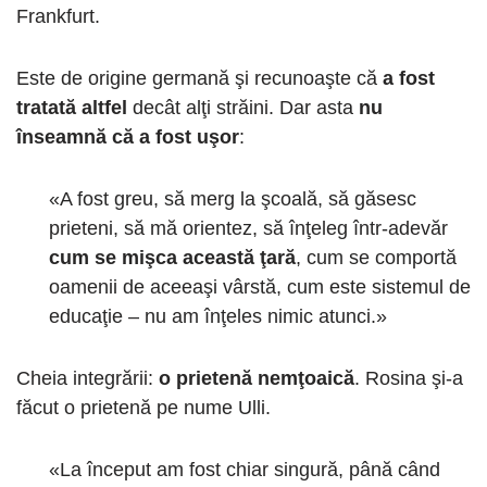
Frankfurt.
Este de origine germană şi recunoaşte că
a fost
tratată altfel
decât alţi străini. Dar asta
nu
înseamnă că a fost uşor
:
«A fost greu, să merg la şcoală, să găsesc
prieteni, să mă orientez, să înţeleg într-adevăr
cum se mişca această ţară
, cum se comportă
oamenii de aceeaşi vârstă, cum este sistemul de
educaţie – nu am înţeles nimic atunci.»
Cheia integrării:
o prietenă nemţoaică
. Rosina şi-a
făcut o prietenă pe nume Ulli.
«La început am fost chiar singură, până când