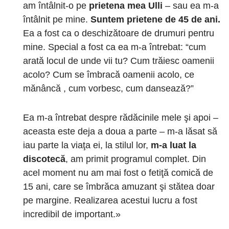
am întâlnit-o pe
prietena mea Ulli
– sau ea m-a
întâlnit pe mine.
Suntem prietene de 45 de ani.
Ea a fost ca o deschizătoare de drumuri pentru
mine. Special a fost ca ea m-a întrebat: “cum
arată locul de unde vii tu? Cum trăiesc oamenii
acolo? Cum se îmbracă oamenii acolo, ce
mănâncă , cum vorbesc, cum dansează?”
Ea m-a întrebat despre rădăcinile mele şi apoi –
aceasta este deja a doua a parte – m-a lăsat să
iau parte la viaţa ei, la stilul lor,
m-a luat la
discotecă
, am primit programul complet. Din
acel moment nu am mai fost o fetiţă comică de
15 ani, care se îmbrăca amuzant şi stătea doar
pe margine. Realizarea acestui lucru a fost
incredibil de important.»