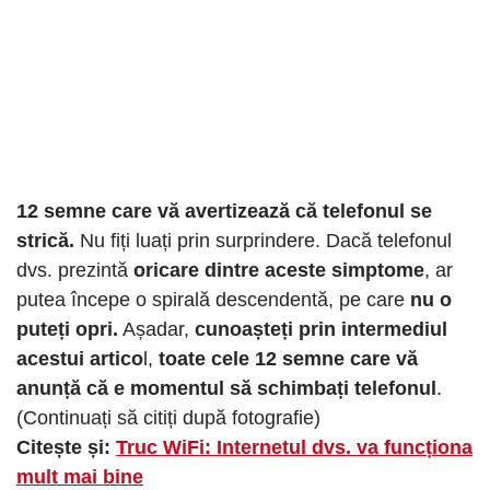
12 semne care vă avertizează că telefonul se
strică.
Nu fiți luați prin surprindere. Dacă telefonul
dvs. prezintă
oricare dintre aceste simptome
, ar
putea începe o spirală descendentă, pe care
nu o
puteți opri.
Așadar,
cunoașteți prin intermediul
acestui artico
l,
toate cele 12 semne care vă
anunță că e momentul să schimbați telefonul
.
(Continuați să citiți după fotografie)
Citește și:
Truc WiFi: Internetul dvs. va funcționa
mult mai bine