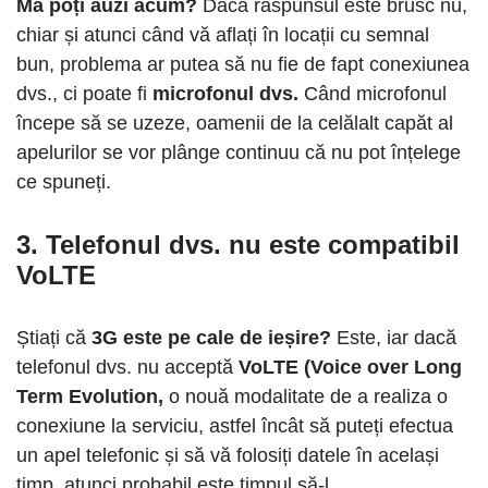
Mă poți auzi acum?
Dacă răspunsul este brusc nu,
chiar și atunci când vă aflați în locații cu semnal
bun, problema ar putea să nu fie de fapt conexiunea
dvs., ci poate fi
microfonul dvs.
Când microfonul
începe să se uzeze, oamenii de la celălalt capăt al
apelurilor se vor plânge continuu că nu pot înțelege
ce spuneți.
3. Telefonul dvs. nu este compatibil
VoLTE
Știați că
3G este pe cale de ieșire?
Este, iar dacă
telefonul dvs. nu acceptă
VoLTE (Voice over Long
Term Evolution,
o nouă modalitate de a realiza o
conexiune la serviciu, astfel încât să puteți efectua
un apel telefonic și să vă folosiți datele în același
timp, atunci probabil este timpul să-l