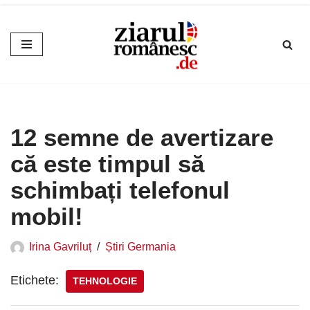
Sari
la
conținut
12 semne de avertizare
că este timpul să
schimbați telefonul
mobil!
Irina Gavriluț
Știri Germania
Etichete:
TEHNOLOGIE