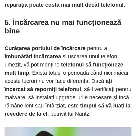
reparația poate costa mai mult decât telefonul.
5. Încărcarea nu mai funcționează
bine
Curățarea portului de încărcare
pentru a
îmbunătăți încărcarea
și uscarea unui telefon
umezit, vă pot menține
telefonul să funcționeze
mult timp
. Există totuși o perioadă când nici măcar
aceste lucruri nu vor face diferența. Dacă
ați
încercat să reporniți telefonul
, să-l verificați pentru
malware, să instalați upgrade-urile necesare și încă
rămâne lent sau întârziat,
este timpul să vă luați la
revedere de la el
, potrivit lui Nantz.