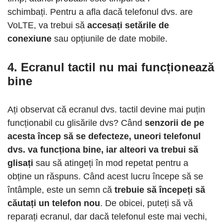
schimbați. Pentru a afla dacă telefonul dvs. are
VoLTE, va trebui să
accesați setările de
conexiune
sau opțiunile de date mobile.
4. Ecranul tactil nu mai funcționează
bine
Ați observat că ecranul dvs. tactil devine mai puțin
funcționabil cu glisările dvs? Când
senzorii de pe
acesta încep să se defecteze, uneori telefonul
dvs. va funcționa bine, iar alteori va trebui să
glisați
sau să atingeți în mod repetat pentru a
obține un răspuns. Când acest lucru începe să se
întâmple, este un semn că
trebuie să începeți să
căutați un telefon nou
. De obicei, puteți să vă
reparați ecranul, dar dacă telefonul este mai vechi,