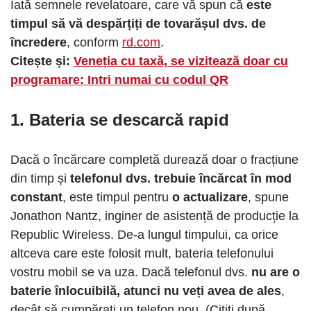
Iată semnele revelatoare, care vă spun că
este
timpul să vă despărțiți de tovarășul dvs. de
încredere
, conform
rd.com
.
Citește și:
Veneția cu taxă, se vizitează doar cu
programare: Intri numai cu codul QR
1. Bateria se descarcă rapid
Dacă o încărcare completă durează doar o fracțiune
din timp și
telefonul dvs. trebuie încărcat în mod
constant
, este timpul pentru
o actualizare
, spune
Jonathon Nantz, inginer de asistență de producție la
Republic Wireless. De-a lungul timpului, ca orice
altceva care este folosit mult, bateria telefonului
vostru mobil se va uza. Dacă telefonul dvs.
nu are o
baterie înlocuibilă, atunci nu veți avea de ales
,
decât să cumpărați un telefon nou. (Citiți după