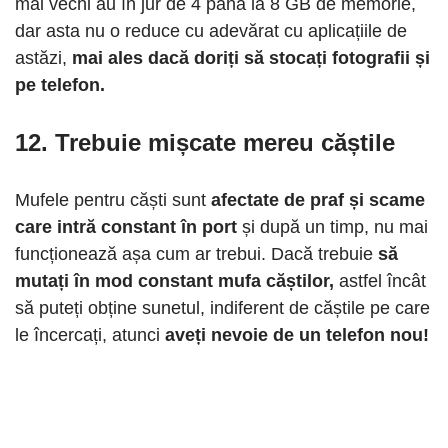
mai vechi au în jur de 4 până la 8 GB de memorie,
dar asta nu o reduce cu adevărat cu aplicațiile de
astăzi,
mai ales dacă doriți să stocați fotografii și
pe telefon.
12. Trebuie mișcate mereu căștile
Mufele pentru căști sunt
afectate de praf și scame
care intră constant în port
și după un timp, nu mai
funcționează așa cum ar trebui. Dacă trebuie
să
mutați în mod constant mufa căștilor,
astfel încât
să puteți obține sunetul, indiferent de căștile pe care
le încercați, atunci
aveți nevoie de un telefon nou!