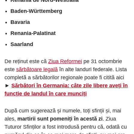
Baden-Württemberg
Bavaria
Renania-Palatinat
Saarland
De reținut este că
Ziua Reformei
pe 31 octombrie
este
sărbătoare legală
în alte landuri federale. Lista
completă a sărbătorilor regionale poate fi citită aici
►
Sărbători în Germania: câte zile libere aveți în
funcție de landul în care munciți
După cum sugerează și numele, toți sfinții și, mai
ales,
martirii sunt pomeniți în acestă zi
. Ziua
Tuturor Sfinților a fost introdusă pentru că, odată cu