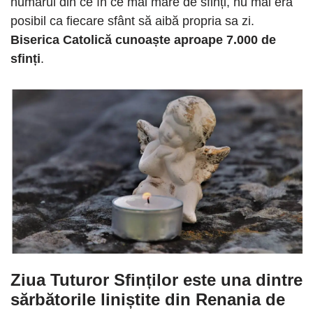
numărul din ce în ce mai mare de sfinți, nu mai era
posibil ca fiecare sfânt să aibă propria sa zi.
Biserica Catolică cunoaște aproape 7.000 de
sfinți
.
Ziua Tuturor Sfinților este una dintre
sărbătorile liniștite din Renania de