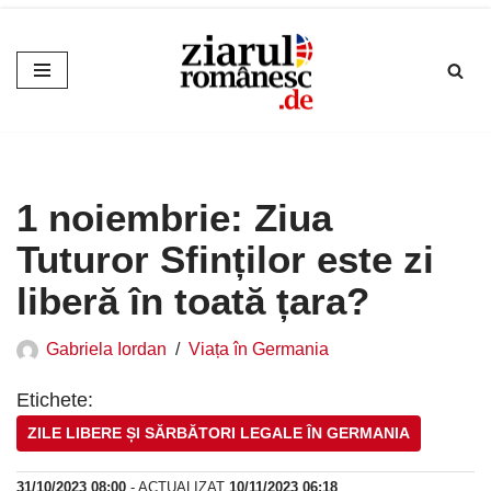
Sari
la
conținut
1 noiembrie: Ziua
Tuturor Sfinților este zi
liberă în toată țara?
Gabriela Iordan
Viața în Germania
Etichete:
ZILE LIBERE ȘI SĂRBĂTORI LEGALE ÎN GERMANIA
31/10/2023 08:00
- ACTUALIZAT
10/11/2023 06:18