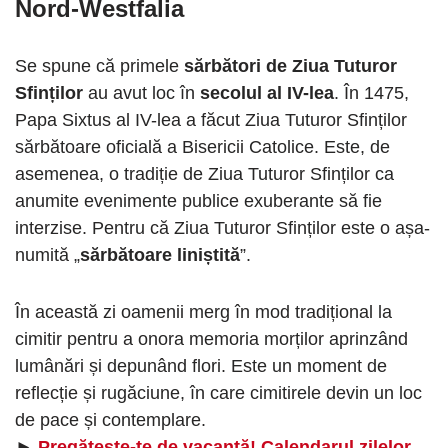
Nord-Westfalia
Se spune că primele
sărbători de Ziua Tuturor
Sfinților
au avut loc în
secolul al IV-lea
. În 1475,
Papa Sixtus al IV-lea a făcut Ziua Tuturor Sfinților
sărbătoare oficială a Bisericii Catolice. Este, de
asemenea, o tradiție de Ziua Tuturor Sfinților ca
anumite evenimente publice exuberante să fie
interzise. Pentru că Ziua Tuturor Sfinților este o așa-
numită „
sărbătoare liniștită
”.
În această zi oamenii merg în mod tradițional la
cimitir pentru a onora memoria morților aprinzând
lumânări și depunând flori. Este un moment de
reflecție și rugăciune, în care cimitirele devin un loc
de pace și contemplare.
►
Pregăteşte-te de vacanţă! Calendarul zilelor