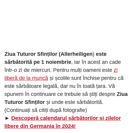
Ziua Tuturor Sfinților (
Allerheiligen
)
este
sărbătorită pe
1 noiembrie
, iar în acest an cade
într-o zi de miercuri. Pentru mulți oameni este
zi
liberă de la muncă
și școlile sunt închise pentru că
este sărbătoare legală, dar nu în toată țara. Vă
spunem în continuare ce trebuie să știți despre
Ziua
Tuturor Sfinților
și unde este sărbătorită.
(Continuați să citiți după fotografie)
►
Descoperă calendarul sărbătorilor și zilelor
libere din Germania în 2024!