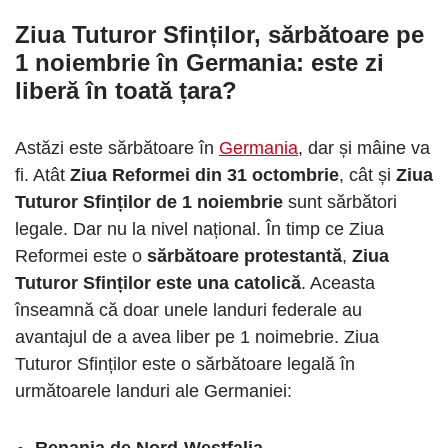
Ziua Tuturor Sfinților, sărbătoare pe
1 noiembrie în Germania: este zi
liberă în toată țara?
Astăzi este sărbătoare în
Germania
, dar și mâine va
fi. Atât
Ziua Reformei din 31 octombrie
, cât și
Ziua
Tuturor Sfinților de 1 noiembrie
sunt sărbători
legale. Dar nu la nivel național. În timp ce Ziua
Reformei este o
sărbătoare protestantă
,
Ziua
Tuturor Sfinților este una catolică
. Aceasta
înseamnă că doar unele landuri federale au
avantajul de a avea liber pe 1 noimebrie. Ziua
Tuturor Sfinților este o sărbătoare legală în
următoarele landuri ale Germaniei:
Renania de Nord-Westfalia