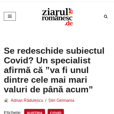
Sari
la
conținut
Se redeschide subiectul
Covid? Un specialist
afirmă că ”va fi unul
dintre cele mai mari
valuri de până acum”
Adrian Rădulescu
Știri Germania
Etichete:
AUSTRIA
COVID