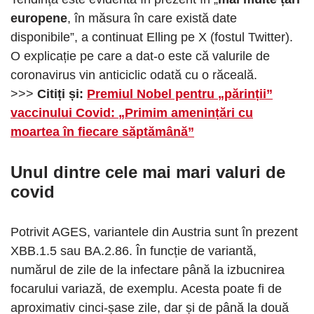
europene
, în măsura în care există date
disponibile”, a continuat Elling pe X (fostul Twitter).
O explicație pe care a dat-o este că valurile de
coronavirus vin anticiclic odată cu o răceală.
>>>
Citiți și:
Premiul Nobel pentru „părinții”
vaccinului Covid: „Primim amenințări cu
moartea în fiecare săptămână”
Unul dintre
cele mai mari valuri de
covid
Potrivit AGES, variantele din Austria sunt în prezent
XBB.1.5 sau BA.2.86. În funcție de variantă,
numărul de zile de la infectare până la izbucnirea
focarului variază, de exemplu. Acesta poate fi de
aproximativ cinci-șase zile, dar și de până la două