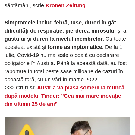
săptămâni, scrie
Kronen Zeitung
.
Simptomele includ febră, tuse, dureri în gât,
dificultăți de respirație, pierderea mirosului și a
gustului și dureri la nivelul membrelor.
Cu toate
acestea, există și
forme asimptomatice.
De la 1
iulie, Covid-19 nu mai este o boală cu declarare
obligatorie în Austria. Până la această dată, au fost
raportate în total peste șase milioane de cazuri în
această țară, cu un vârf în martie 2022.
>>>
Citiți și
:
Austria va plasa șomerii la muncă
după modelul Tinder: ”Cea mai mare inovație
din ultimii 25 de ani”