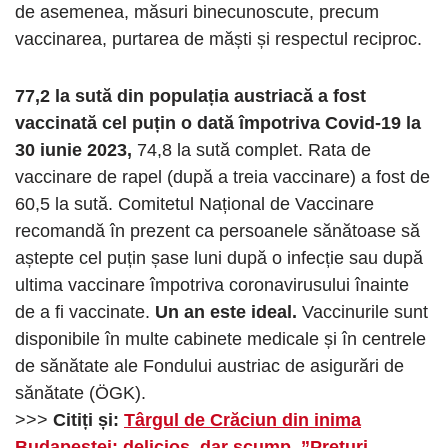
de asemenea, măsuri binecunoscute, precum
vaccinarea, purtarea de măști și respectul reciproc.
77,2 la sută din populația austriacă a fost
vaccinată cel puțin o dată împotriva Covid-19 la
30 iunie 2023,
74,8 la sută complet. Rata de
vaccinare de rapel (după a treia vaccinare) a fost de
60,5 la sută. Comitetul Național de Vaccinare
recomandă în prezent ca persoanele sănătoase să
aștepte cel puțin șase luni după o infecție sau după
ultima vaccinare împotriva coronavirusului înainte
de a fi vaccinate.
Un an este ideal.
Vaccinurile sunt
disponibile în multe cabinete medicale și în centrele
de sănătate ale Fondului austriac de asigurări de
sănătate (ÖGK).
>>>
Citiți și:
Târgul de Crăciun din inima
Budapestei: delicios, dar scump. ”Prețuri