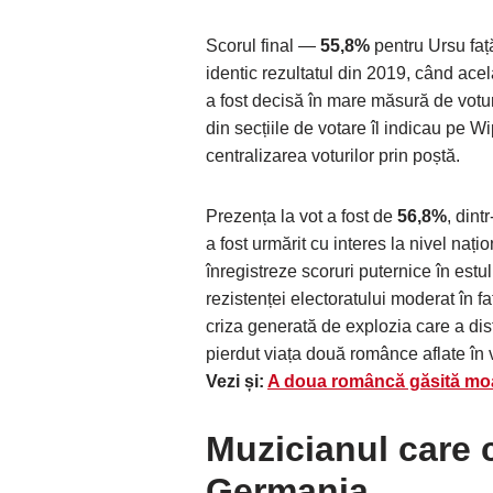
Scorul final —
55,8%
pentru Ursu fa
identic rezultatul din 2019, când ace
a fost decisă în mare măsură de votu
din secțiile de votare îl indicau pe Wi
centralizarea voturilor prin poștă.
Prezența la vot a fost de
56,8%
, dint
a fost urmărit cu interes la nivel națio
înregistreze scoruri puternice în estul
rezistenței electoratului moderat în fa
criza generată de explozia care a dis
pierdut viața două românce aflate în v
Vezi și:
A doua româncă găsită moar
Muzicianul care 
Germania