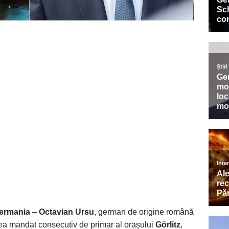
Germania
–
Octavian Ursu
, german de origine română
ilea mandat consecutiv de primar al orașului
Görlitz
,