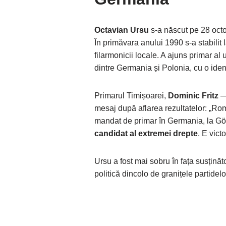
Octavian Ursu
s-a născut pe 28 oct
În primăvara anului 1990 s-a stabilit l
filarmonicii locale. A ajuns primar al
dintre Germania și Polonia, cu o ide
Primarul Timișoarei,
Dominic Fritz
— 
mesaj după aflarea rezultatelor: „Ro
mandat de primar în Germania, la Gör
candidat al extremei drepte
. E vict
Ursu a fost mai sobru în fața susținăto
politică dincolo de granițele partidelor 