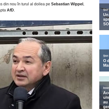
s din nou în turul al doilea pe
Sebastian Wippel
,
apta
AfD
.