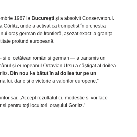
ombrie 1967 la
București
și a absolvit Conservatorul.
a Görlitz, unde a activat ca trompetist în orchestra
 unui oraș german de frontieră, așezat exact la granița
ntitate profund europeană.
și el cetățean român și german — a transmis un
mânul și europeanul Octavian Ursu a câștigat al doilea
litz.
Din nou l-a bătut în al doilea tur pe un
oria lui, dar e și o victorie a valorilor europene.”
rilor săi: „Accept rezultatul cu modestie și voi face
și pentru toți locuitorii orașului Görlitz.”