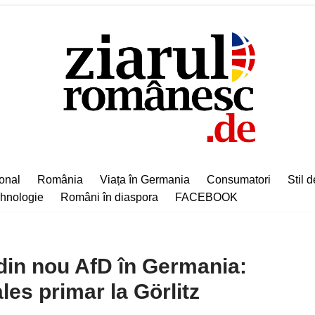
ional
România
Viața în Germania
Consumatori
Stil d
hnologie
Români în diaspora
FACEBOOK
din nou AfD în Germania:
les primar la Görlitz