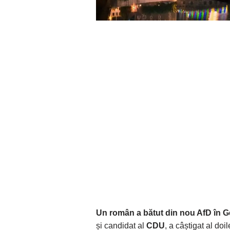
Un român a bătut din nou AfD în 
și candidat al
CDU
, a câștigat al do