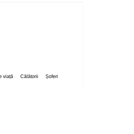
e viață
Călătorii
Șoferi