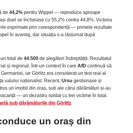
ță de
44,2%
pentru Wippel — reproduce aproape
lași duel se încheiase cu 55,2% contra 44,8%. Victoria
rile exprimate prin corespondență — primele rezultate
ppel în avantaj, dar situația s-a răsturnat după
r-un total de
44.500
de alegători îndreptățiți. Rezultatul
nal și regional, într-un context în care
AfD
continuă să
 Germaniei, iar Görlitz era considerat un test real al
ța valului naționalist. Recent,
Ursu
gestionase și
trus un imobil din oraș, sub ale cărui dărâmături și-au
acanță — un dezastru soldat cu trei victime în total.
tă sub dărâmăturile din Görlitz
conduce un oraș din