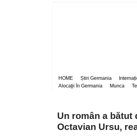
Sari
la
conținut
HOME
Știri Germania
Internaț
Alocaţii în Germania
Munca
Te
Un român a bătut 
Octavian Ursu, rea