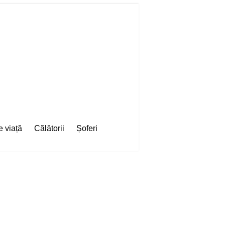
e viață
Călătorii
Șoferi