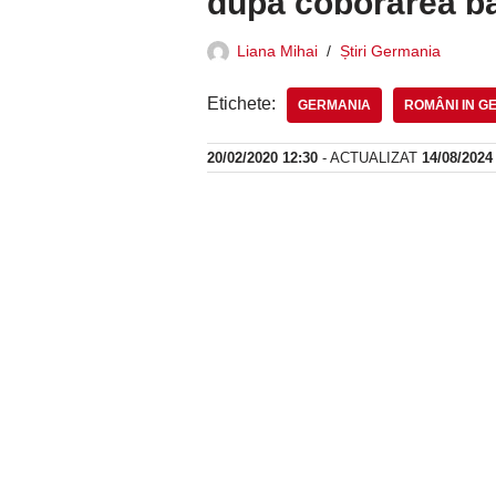
după coborârea ba
Liana Mihai
Știri Germania
Etichete:
GERMANIA
ROMÂNI IN G
20/02/2020 12:30
- ACTUALIZAT
14/08/2024