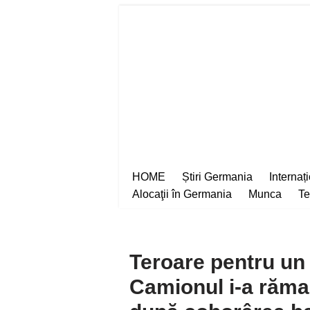
Sari
la
conținut
HOME
Știri Germania
Internaț
Alocaţii în Germania
Munca
Te
Teroare pentru un
Camionul i-a rămas