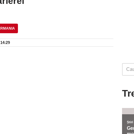
rierei
ERMANIA
 14:29
Tr