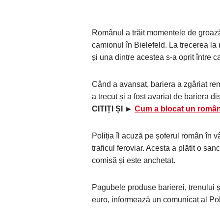
Românul a trăit momentele de groază m
camionul în Bielefeld. La trecerea la 
și una dintre acestea s-a oprit între 
Când a avansat, bariera a zgâriat rem
a trecut și a fost avariat de bariera di
CITIȚI ȘI ►
Cum a blocat un român 
Poliția îl acuză pe șoferul român în v
traficul feroviar. Acesta a plătit o sa
comisă și este anchetat.
Pagubele produse barierei, trenului ș
euro, informează un comunicat al Poli