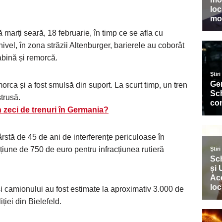
arți seară, 18 februarie, în timp ce se afla cu
nivel, în zona străzii Altenburger, barierele au coborât
cabină și remorcă.
orca și a fost smulsă din suport. La scurt timp, un tren
strusă.
zeci de trenuri în Germania?
ârstă de 45 de ani de interferențe periculoase în
ncțiune de 750 de euro pentru infracțiunea rutieră
i camionului au fost estimate la aproximativ 3.000 de
ției din Bielefeld.