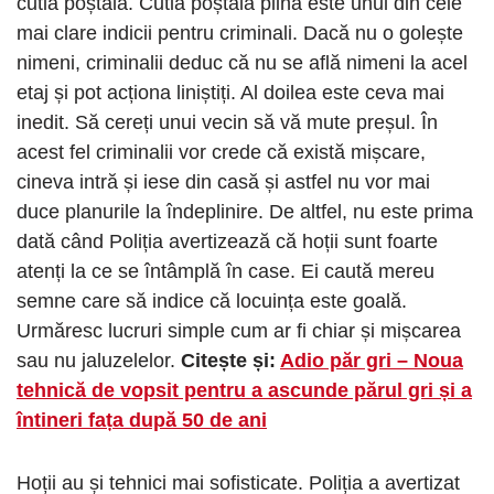
cutia poștală. Cutia poștală plină este unul din cele
mai clare indicii pentru criminali. Dacă nu o golește
nimeni, criminalii deduc că nu se află nimeni la acel
etaj și pot acționa liniștiți. Al doilea este ceva mai
inedit. Să cereți unui vecin să vă mute preșul. În
acest fel criminalii vor crede că există mișcare,
cineva intră și iese din casă și astfel nu vor mai
duce planurile la îndeplinire. De altfel, nu este prima
dată când Poliția avertizează că hoții sunt foarte
atenți la ce se întâmplă în case. Ei caută mereu
semne care să indice că locuința este goală.
Urmăresc lucruri simple cum ar fi chiar și mișcarea
sau nu jaluzelelor.
Citește și:
Adio păr gri – Noua
tehnică de vopsit pentru a ascunde părul gri și a
întineri fața după 50 de ani
Hoții au și tehnici mai sofisticate. Poliția a avertizat