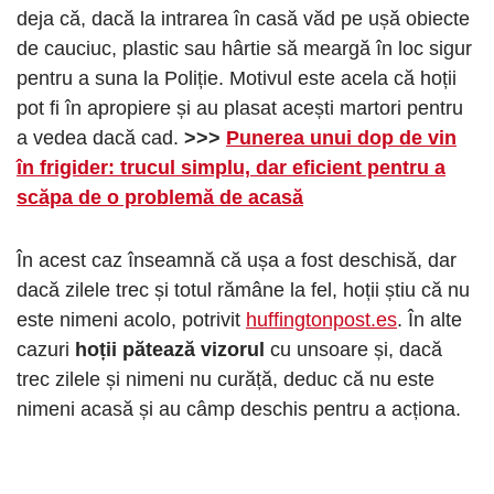
deja că, dacă la intrarea în casă văd pe ușă obiecte
de cauciuc, plastic sau hârtie să meargă în loc sigur
pentru a suna la Poliție. Motivul este acela că hoții
pot fi în apropiere și au plasat acești martori pentru
a vedea dacă cad.
>>>
Punerea unui dop de vin
în frigider: trucul simplu, dar eficient pentru a
scăpa de o problemă de acasă
În acest caz înseamnă că ușa a fost deschisă, dar
dacă zilele trec și totul rămâne la fel, hoții știu că nu
este nimeni acolo, potrivit
huffingtonpost.es
. În alte
cazuri
hoții pătează vizorul
cu unsoare și, dacă
trec zilele și nimeni nu curăță, deduc că nu este
nimeni acasă și au câmp deschis pentru a acționa.