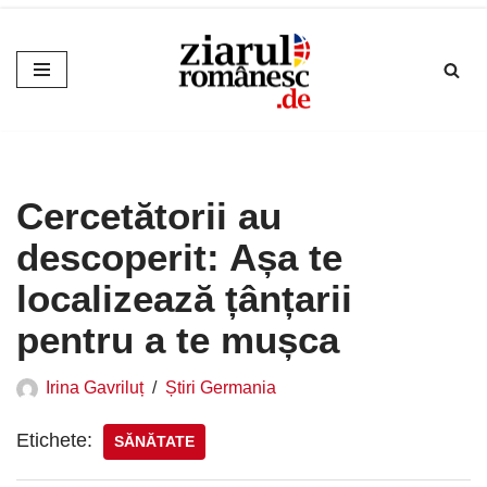
Sari
la
conținut
Cercetătorii au
descoperit: Așa te
localizează țânțarii
pentru a te mușca
Irina Gavriluț
Știri Germania
Etichete:
SĂNĂTATE