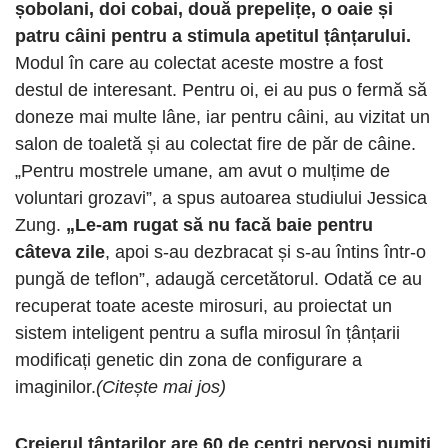
șobolani, doi cobai, două prepelițe, o oaie și
patru câini pentru a stimula apetitul țânțarului.
Modul în care au colectat aceste mostre a fost
destul de interesant. Pentru oi, ei au pus o fermă să
doneze mai multe lâne, iar pentru câini, au vizitat un
salon de toaletă și au colectat fire de păr de câine.
„Pentru mostrele umane, am avut o mulțime de
voluntari grozavi”, a spus autoarea studiului Jessica
Zung.
„Le-am rugat să nu facă baie pentru
câteva zile
, apoi s-au dezbracat și s-au întins într-o
pungă de teflon”, adaugă cercetătorul. Odată ce au
recuperat toate aceste mirosuri, au proiectat un
sistem inteligent pentru a sufla mirosul în țânțarii
modificați genetic din zona de configurare a
imaginilor.
(Citește mai jos)
Creierul țânțarilor are 60 de centri nervoși numiți