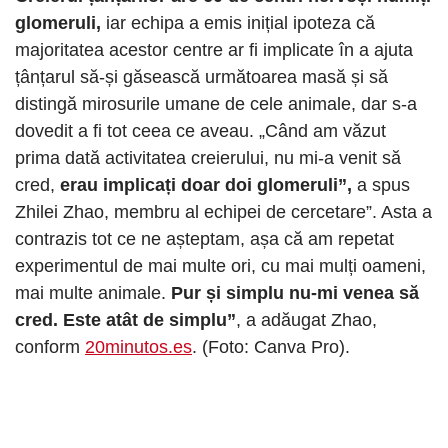
glomeruli,
iar echipa a emis inițial ipoteza că
majoritatea acestor centre ar fi implicate în a ajuta
țânțarul să-și găsească următoarea masă și să
distingă mirosurile umane de cele animale, dar s-a
dovedit a fi tot ceea ce aveau. „Când am văzut
prima dată activitatea creierului, nu mi-a venit să
cred,
erau implicați doar doi glomeruli”,
a spus
Zhilei Zhao, membru al echipei de cercetare”. Asta a
contrazis tot ce ne așteptam, așa că am repetat
experimentul de mai multe ori, cu mai mulți oameni,
mai multe animale.
Pur și simplu nu-mi venea să
cred. Este atât de simplu”
, a adăugat Zhao,
conform
20minutos.es
. (Foto: Canva Pro).