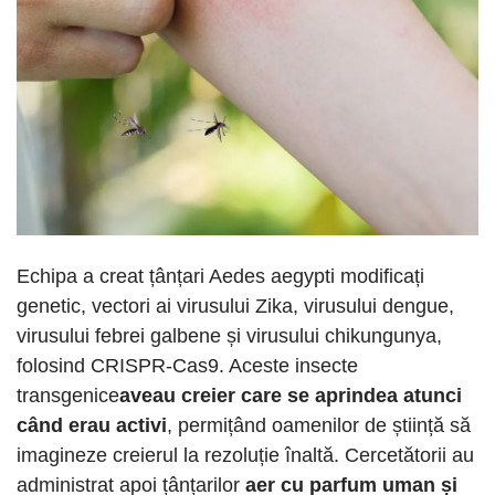
Echipa a creat țânțari Aedes aegypti modificați
genetic, vectori ai virusului Zika, virusului dengue,
virusului febrei galbene și virusului chikungunya,
folosind CRISPR-Cas9. Aceste insecte
transgenice
aveau creier care se aprindea atunci
când erau activi
, permițând oamenilor de știință să
imagineze creierul la rezoluție înaltă. Cercetătorii au
administrat apoi țânțarilor
aer cu parfum uman și