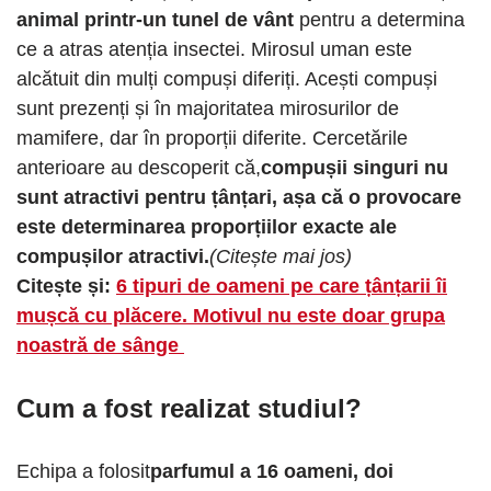
animal printr-un tunel de vânt
pentru a determina
ce a atras atenția insectei. Mirosul uman este
alcătuit din mulți compuși diferiți. Acești compuși
sunt prezenți și în majoritatea mirosurilor de
mamifere, dar în proporții diferite. Cercetările
anterioare au descoperit că,
compușii singuri nu
sunt atractivi pentru țânțari, așa că o provocare
este determinarea proporțiilor exacte ale
compușilor atractivi.
(Citește mai jos)
Citește și:
6 tipuri de oameni pe care țânțarii îi
mușcă cu plăcere. Motivul nu este doar grupa
noastră de sânge
Cum a fost realizat studiul?
Echipa a folosit
parfumul a 16 oameni, doi