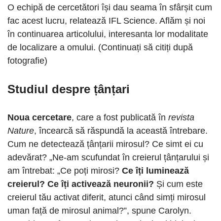
O echipă de cercetători își dau seama în sfârșit cum
fac acest lucru, relatează IFL Science. Aflăm și noi
în continuarea articolului, interesanta lor modalitate
de localizare a omului. (Continuați să citiți după
fotografie)
Studiul despre țânțari
Noua cercetare
, care a fost publicată în
revista
Nature
, încearcă să răspundă la această întrebare.
Cum ne detectează țânțarii mirosul? Ce simt ei cu
adevărat? „Ne-am scufundat în creierul țânțarului și
am întrebat: „Ce poți mirosi?
Ce îți luminează
creierul? Ce îți activează neuronii?
Și cum este
creierul tău activat diferit, atunci când simți mirosul
uman față de mirosul animal?”, spune Carolyn.