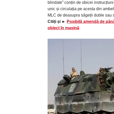
blindate” conțin de obicei instrucțiuni
unic și circulația pe acesta din amb
MLC de deasupra săgeții duble sau s
Citiți și ►
Posibilă amendă de până 
obiect în mașină