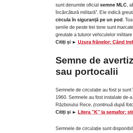
sunt denumite oficial
semne MLC
, 
încărcătură militară”. Ele indică gre
circula în siguranță pe un pod
. Toa
șenile de peste trei tone sunt marcat
greutate a tuturor vehiculelor milita
Citiți și ►
Uzura frânelor: Când treb
Semne de avertiz
sau portocalii
Semnele de circulație au fost și sunt 
1960. Semnele au fost instalate de-a 
Războiului Rece.
(continuă după foto
Citiți și ►
Litera ”K” la semafor: ști
Semnele de circulație sunt disponibi