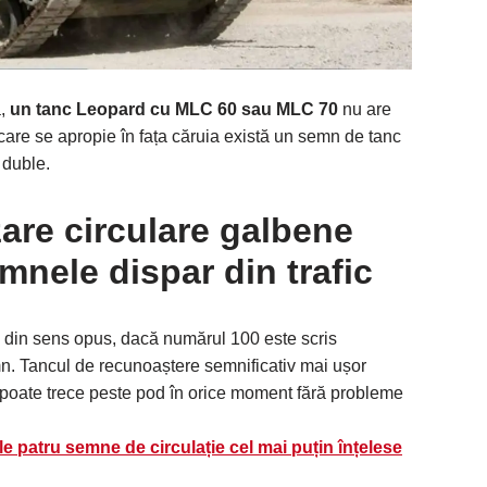
ă,
un tanc Leopard cu MLC 60 sau MLC 70
nu are
 care se apropie în fața căruia există un semn de tanc
 duble.
are circulare galbene
mnele dispar din trafic
fic din sens opus, dacă numărul 100 este scris
n. Tancul de recunoaștere semnificativ mai ușor
 poate trece peste pod în orice moment fără probleme
e patru semne de circulație cel mai puțin înțelese