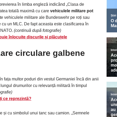
abrevierea în limba engleză indicând „Clasa de
utatea totală maximă cu care
vehiculele militare pot
te vehiculele militare ale Bundeswehr pe roți sau
e cu un MLC. De fapt aceasta este clasificarea în
re NATO.
(continuă după fotografie)
uie înlocuite discurile și plăcuțele
are circulare galbene
în fața multor poduri din vestul Germaniei încă din anii
lungul drumurilor cu relevanță militară în timpul
grafie)
ți ce reprezintă?
le și cu simbolul unui tanc sau camion. „Semnele