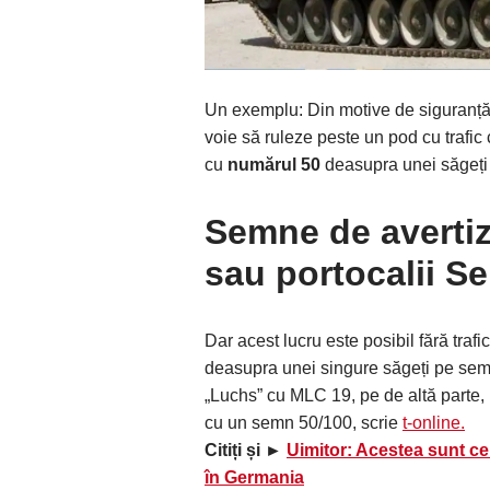
Un exemplu: Din motive de siguranț
voie să ruleze peste un pod cu trafic
cu
numărul 50
deasupra unei săgeți
Semne de avertiz
sau portocalii Se
Dar acest lucru este posibil fără tra
deasupra unei singure săgeți pe sem
„Luchs” cu MLC 19, pe de altă parte,
cu un semn 50/100, scrie
t-online.
Citiți și ►
Uimitor: Acestea sunt cel
în Germania