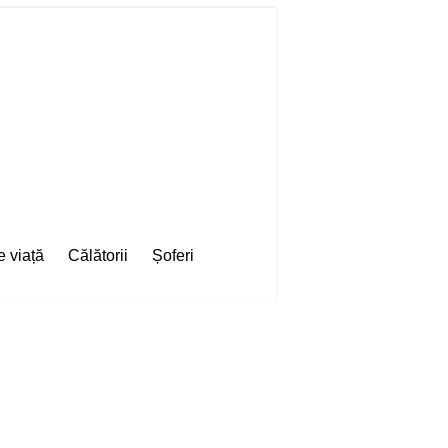
e viață
Călătorii
Șoferi