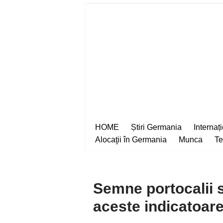
Sari
la
conținut
HOME
Știri Germania
Internaț
Alocaţii în Germania
Munca
Te
Semne portocalii 
aceste indicatoare