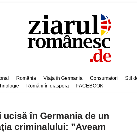
ional
România
Viața în Germania
Consumatori
Stil d
hnologie
Români în diaspora
FACEBOOK
i ucisă în Germania de un
ția criminalului: ”Aveam