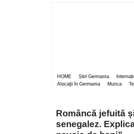
Sari
la
conținut
HOME
Știri Germania
Internaț
Alocaţii în Germania
Munca
Te
Româncă jefuită ș
senegalez. Explica