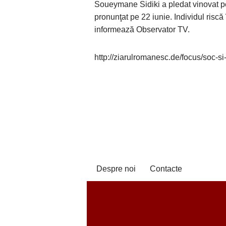
Soueymane Sidiki a pledat vinovat pe
pronunţat pe 22 iunie. Individul risc
informează Observator TV.
http://ziarulromanesc.de/focus/soc-s
Despre noi
Contacte