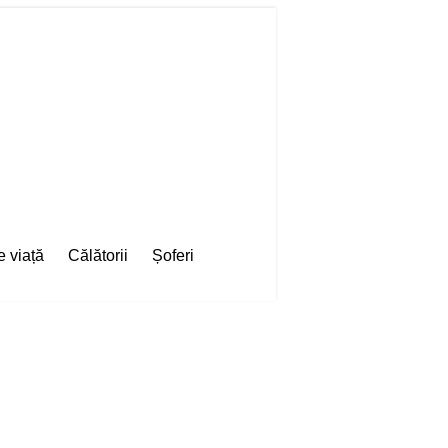
e viață
Călătorii
Șoferi