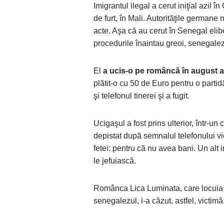
Imigrantul ilegal a cerut iniţial azil 
de furt, în Mali. Autorităţile germane
acte. Aşa că au cerut în Senegal elib
procedurile înaintau greoi, senegale
El
a ucis-o pe româncă în august a
plătit-o cu 50 de Euro pentru o partid
şi telefonul tinerei şi a fugit.
Ucigaşul a fost prins ulterior, într-un
depistat după semnalul telefonului vict
fetei: pentru că nu avea bani. Un alt 
le jefuiască.
Românca Lica Luminata, care locuia î
senegalezul, i-a căzut, astfel, victimă