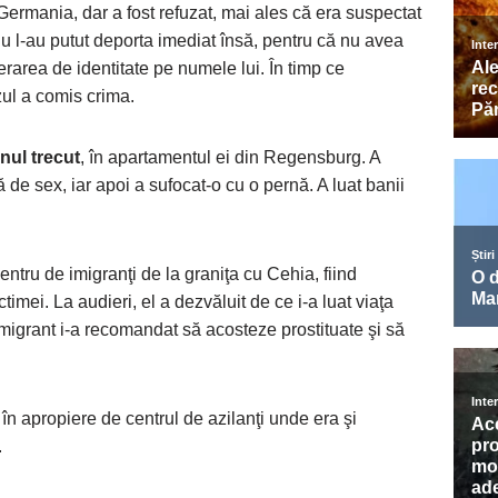
în Germania, dar a fost refuzat, mai ales că era suspectat
 nu l-au putut deporta imediat însă, pentru că nu avea
erarea de identitate pe numele lui. În timp ce
zul a comis crima.
nul trecut
, în apartamentul ei din Regensburg. A
ă de sex, iar apoi a sufocat-o cu o pernă. A luat banii
 centru de imigranţi de la graniţa cu Cehia, fiind
imei. La audieri, el a dezvăluit de ce i-a luat viaţa
imigrant i-a recomandat să acosteze prostituate şi să
n apropiere de centrul de azilanţi unde era şi
.