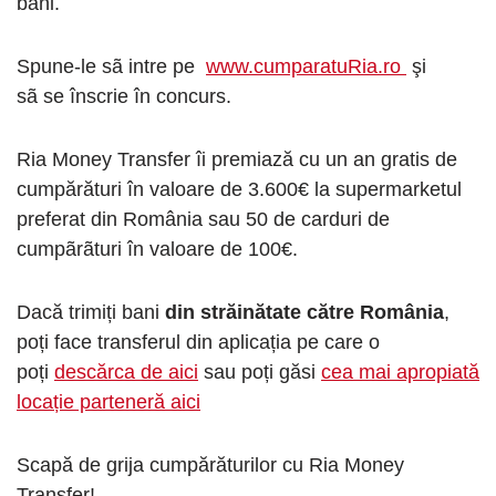
bani.
Spune-le sã intre pe
www.cumparatuRia.ro
şi
sã se înscrie în concurs.
Ria Money Transfer îi premiază cu un an gratis de
cumpărături în valoare de 3.600€ la supermarketul
preferat din România sau 50 de carduri de
cumpãrãturi în valoare de 100€.
Dacă trimiți bani
din străinătate către România
,
poți face transferul din aplicația pe care o
poți
descărca de aici
sau poți găsi
cea mai apropiată
locație parteneră aici
Scapă de grija cumpărăturilor cu Ria Money
Transfer!