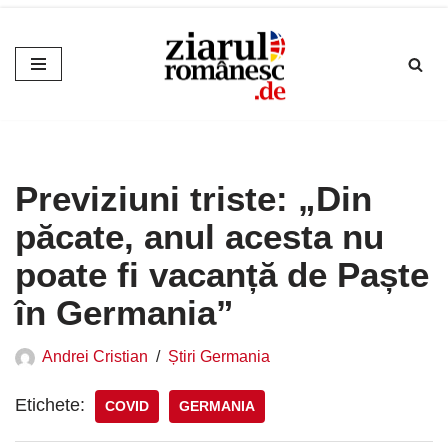
Sari
la
conținut
Previziuni triste: „Din
păcate, anul acesta nu
poate fi vacanță de Paște
în Germania”
Andrei Cristian
Știri Germania
Etichete:
COVID
GERMANIA