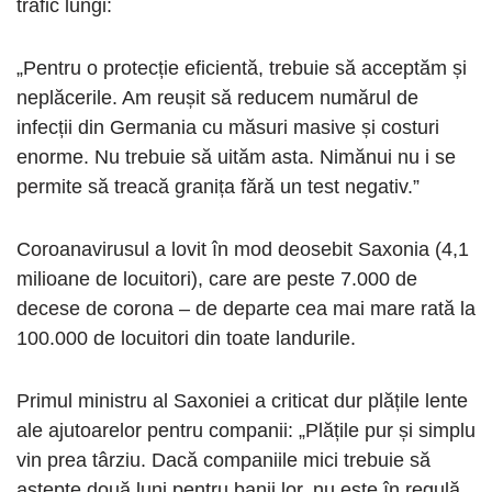
trafic lungi:
„Pentru o protecție eficientă, trebuie să acceptăm și
neplăcerile. Am reușit să reducem numărul de
infecții din Germania cu măsuri masive și costuri
enorme. Nu trebuie să uităm asta. Nimănui nu i se
permite să treacă granița fără un test negativ.”
Coroanavirusul a lovit în mod deosebit Saxonia (4,1
milioane de locuitori), care are peste 7.000 de
decese de corona – de departe cea mai mare rată la
100.000 de locuitori din toate landurile.
Primul ministru al Saxoniei a criticat dur plățile lente
ale ajutoarelor pentru companii: „Plățile pur și simplu
vin prea târziu. Dacă companiile mici trebuie să
aștepte două luni pentru banii lor, nu este în regulă.