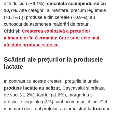
alte dulciuri (+6,1%),
ciocolata scumpindu-se cu
10,7%
. Alte categorii alimentare, precum legumele
(+1,7%) și produsele din cereale (+0,9%), au
cunoscut de asemenea majorări de prețuri.
Citiți și:
Creșterea explozivă a prețurilor
alimentelor în Germania: Care sunt cele mai
afectate produse și de ce
Scăderi ale prețurilor la produsele
lactate
În contrast cu aceste creșteri, prețurile la unele
produse lactate au scăzut.
Cașcavalul și brânza
de vaci (-1,2%), iaurtul (-1,6%), margarina și
grăsimile vegetale (-3%) sunt acum mai ieftine. Cel
mai mare declin al prețului s-a înregistrat la
fructele