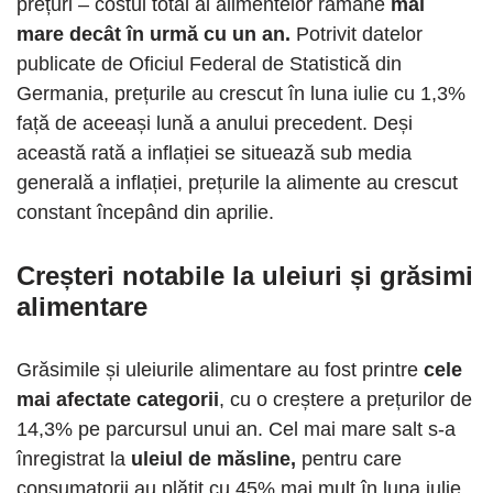
prețuri – costul total al alimentelor rămâne
mai
mare decât în urmă cu un an.
Potrivit datelor
publicate de Oficiul Federal de Statistică din
Germania, prețurile au crescut în luna iulie cu 1,3%
față de aceeași lună a anului precedent. Deși
această rată a inflației se situează sub media
generală a inflației, prețurile la alimente au crescut
constant începând din aprilie.
Creșteri notabile la uleiuri și grăsimi
alimentare
Grăsimile și uleiurile alimentare au fost printre
cele
mai afectate categorii
, cu o creștere a prețurilor de
14,3% pe parcursul unui an. Cel mai mare salt s-a
înregistrat la
uleiul de măsline,
pentru care
consumatorii au plătit cu 45% mai mult în luna iulie.