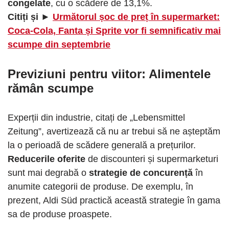
congelate
, cu o scădere de 13,1%.
Citiți și ►
Următorul șoc de preț în supermarket:
Coca-Cola, Fanta și Sprite vor fi semnificativ mai
scumpe din septembrie
Previziuni pentru viitor: Alimentele
rămân scumpe
Experții din industrie, citați de „Lebensmittel
Zeitung”, avertizează că nu ar trebui să ne așteptăm
la o perioadă de scădere generală a prețurilor.
Reducerile oferite
de discounteri și supermarketuri
sunt mai degrabă o
strategie de concurență
în
anumite categorii de produse. De exemplu, în
prezent, Aldi Süd practică această strategie în gama
sa de produse proaspete.