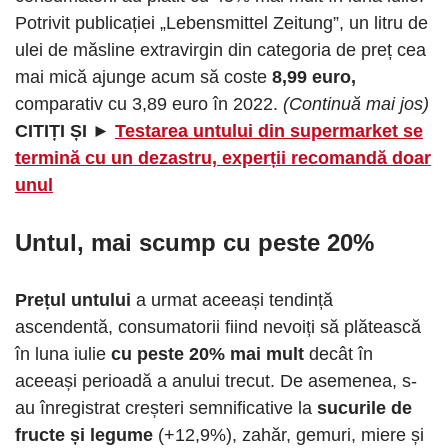
Potrivit publicației „Lebensmittel Zeitung”, un litru de
ulei de măsline extravirgin din categoria de preț cea
mai mică ajunge acum să coste
8,99 euro,
comparativ cu 3,89 euro în 2022.
(Continuă mai jos)
CITIȚI ȘI ►
Testarea untului din supermarket se
termină cu un dezastru, experții recomandă doar
unul
Untul, mai scump cu peste 20%
Prețul untului
a urmat aceeași tendință
ascendentă, consumatorii fiind nevoiți să plătească
în luna iulie
cu peste 20% mai mult
decât în
aceeași perioadă a anului trecut. De asemenea, s-
au înregistrat creșteri semnificative la
sucurile de
fructe și legume
(+12,9%), zahăr, gemuri, miere și