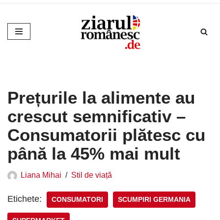
Sari
la
conținut
Prețurile la alimente au
crescut semnificativ –
Consumatorii plătesc cu
până la 45% mai mult
Liana Mihai
Stil de viață
Etichete:
CONSUMATORI
SCUMPIRI GERMANIA