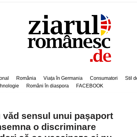
ional
România
Viața în Germania
Consumatori
Stil d
hnologie
Români în diaspora
FACEBOOK
u văd sensul unui pașaport
însemna o discriminare