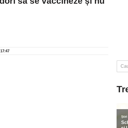
 dori să se vaccineze și nu
 17:47
Tr