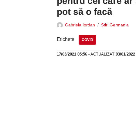
pentru cei care ar
pot să o facă
Gabriela Iordan
Știri Germania
Etichete:
COVID
17/03/2021 05:56
- ACTUALIZAT
03/01/2022