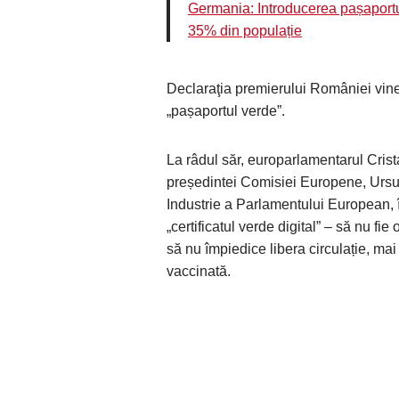
Germania: Introducerea pașaportu
35% din populație
Declaraţia premierului României vine 
„pașaportul verde”.
La râdul săr, europarlamentarul Crista
președintei Comisiei Europene, Ursul
Industrie a Parlamentului European, î
„certificatul verde digital” – să nu fie
să nu împiedice libera circulație, mai
vaccinată.