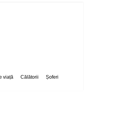
e viață
Călătorii
Șoferi