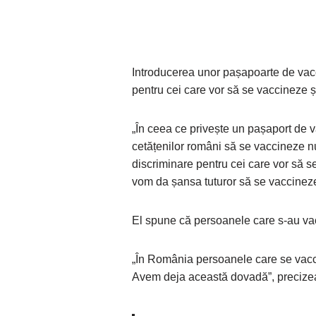
Introducerea unor pașapoarte de vac
pentru cei care vor să se vaccineze ș
„În ceea ce privește un pașaport de 
cetățenilor români să se vaccineze n
discriminare pentru cei care vor să 
vom da șansa tuturor să se vaccineze
El spune că persoanele care s-au vacc
„În România persoanele care se vacci
Avem deja această dovadă”, precize