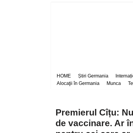
Sari
la
conținut
HOME
Știri Germania
Internaț
Alocaţii în Germania
Munca
Te
Premierul Cîțu: N
de vaccinare. Ar 