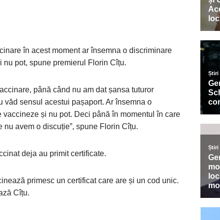
cinare în acest moment ar însemna o discriminare
i nu pot, spune premierul Florin Cîțu.
vaccinare, până când nu am dat șansa tuturor
u văd sensul acestui pașaport. Ar însemna o
se vaccineze și nu pot. Deci până în momentul în care
 nu avem o discuție”, spune Florin Cîțu.
inat deja au primit certificate.
nează primesc un certificat care are și un cod unic.
ază Cîțu.