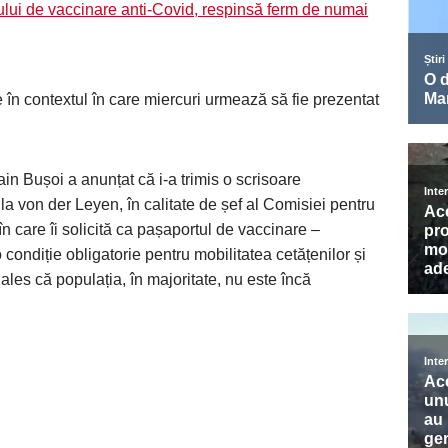
lui de vaccinare anti-Covid, respinsă ferm de numai
în contextul în care miercuri urmează să fie prezentat
in Bușoi a anunțat că i-a trimis o scrisoare
a von der Leyen, în calitate de șef al Comisiei pentru
n care îi solicită ca pașaportul de vaccinare –
 o condiție obligatorie pentru mobilitatea cetățenilor și
 ales că populația, în majoritate, nu este încă