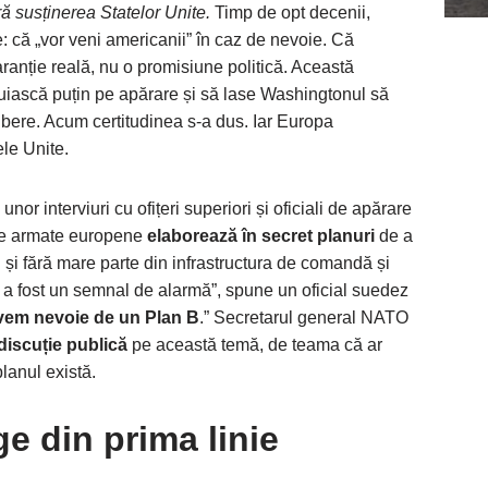
ă susținerea Statelor Unite.
Timp de opt decenii,
e: că „vor veni americanii” în caz de nevoie. Că
aranție reală, nu o promisiune politică. Această
tuiască puțin pe apărare și să lase Washingtonul să
libere. Acum certitudinea s-a dus. Iar Europa
ele Unite.
nor interviuri cu ofițeri superiori și oficiali de apărare
lte armate europene
elaborează în secret planuri
de a
ci și fără mare parte din infrastructura de comandă și
i a fost un semnal de alarmă”, spune un oficial suedez
avem nevoie de un Plan B
.” Secretarul general NATO
 discuție publică
pe această temă, de teama că ar
lanul există.
e din prima linie