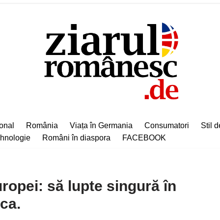
ional
România
Viața în Germania
Consumatori
Stil d
hnologie
Români în diaspora
FACEBOOK
uropei: să lupte singură în
ca.