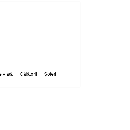
e viață
Călătorii
Șoferi