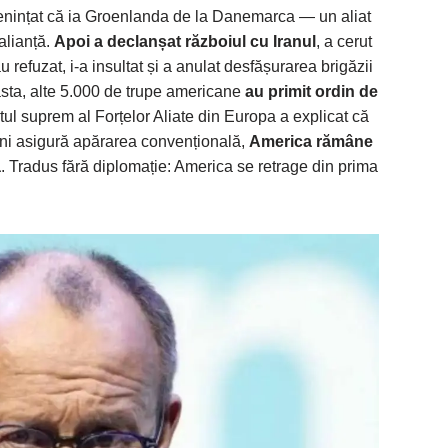
nințat că ia Groenlanda de la Danemarca — un aliat
alianță.
Apoi a declanșat războiul cu Iranul
, a cerut
u refuzat, i-a insultat și a anulat desfășurarea brigăzii
sta, alte 5.000 de trupe americane
au primit ordin de
l suprem al Forțelor Aliate din Europa a explicat că
eni asigură apărarea convențională,
America rămâne
ă
. Tradus fără diplomație: America se retrage din prima