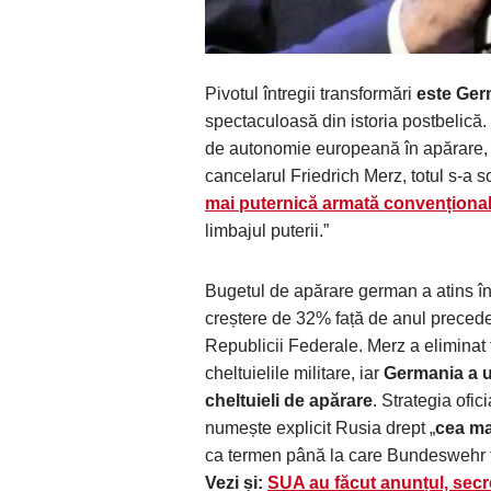
Pivotul întregii transformări
este Ger
spectaculoasă din istoria postbelică. T
de autonomie europeană în apărare,
cancelarul Friedrich Merz, totul s-a
mai puternică armată convenționa
limbajul puterii.”
Bugetul de apărare german a atins în
creștere de 32% față de anul preceden
Republicii Federale. Merz a eliminat 
cheltuielile militare, iar
Germania a ur
cheltuieli de apărare
. Strategia ofic
numește explicit Rusia drept „
cea ma
ca termen până la care Bundeswehr tr
Vezi și:
SUA au făcut anunțul, secre