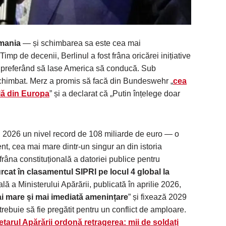
mania
— și schimbarea sa este cea mai
imp de decenii, Berlinul a fost frâna oricărei inițiative
 preferând să lase America să conducă. Sub
 schimbat. Merz a promis să facă din Bundeswehr „
cea
lă din Europa
” și a declarat că „Putin înțelege doar
 2026 un nivel record de 108 miliarde de euro — o
t, cea mai mare dintr-un singur an din istoria
frâna constituțională a datoriei publice pentru
cat în clasamentul SIPRI pe locul 4 global la
ială a Ministerului Apărării, publicată în aprilie 2026,
i mare și mai imediată amenințare
” și fixează 2029
ebuie să fie pregătit pentru un conflict de amploare.
tarul Apărării ordonă retragerea: mii de soldați