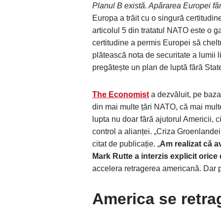
Planul B există. Apărarea Europei făr
Europa a trăit cu o singură certitudin
articolul 5 din tratatul NATO este o g
certitudine a permis Europei să chel
plătească nota de securitate a lumii 
pregătește un plan de luptă fără Stat
The Economist
a dezvăluit, pe baza u
din mai multe țări NATO, că mai mu
lupta nu doar fără ajutorul Americii, 
control a alianței. „Criza Groenlande
citat de publicație. „
Am realizat că 
Mark Rutte a interzis explicit orice
accelera retragerea americană. Dar p
America se retrag