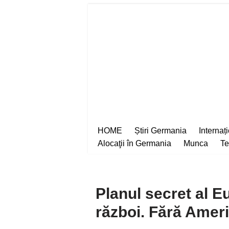
Sari
la
conținut
HOME
Știri Germania
Internaț
Alocaţii în Germania
Munca
Te
Planul secret al E
război. Fără Ameri