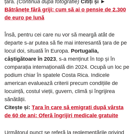
țară.
(Continuă după fotografie)
Citiți și ►
Bătrânețe fără griji: cum să ai o pensie de 2.300
de euro pe lună
Însă, pentru cei care nu vor să meargă atât de
departe s-ar putea să fie mai interesantă țara de pe
locul doi, situată în Europa.
Portugalia,
câștigătoare în 2023
, s-a menținut în top și în
comparația internațională din 2024. Ocupă un loc pe
podium chiar în spatele Costa Rica. Indicele
american evaluează criterii precum condițiile de
locuință, costul vieții, guvern, climă și îngrijirea
sănătății.
Citește și:
Țara în care să emigrați după vârsta
de 60 de ani: Oferă îngrijiri medicale gratuite
Următorul punct se referă la reglementările privind