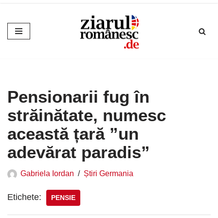
Sari
la
conținut
Pensionarii fug în
străinătate, numesc
această țară ”un
adevărat paradis”
Gabriela Iordan
Știri Germania
Etichete:
PENSIE