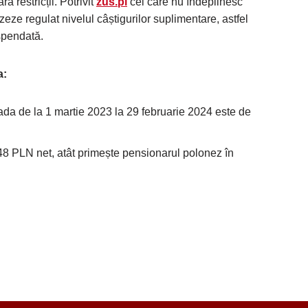
ră restricții. Potrivit
zus.pl
cei care nu îndeplinesc
izeze regulat nivelul câștigurilor suplimentare, astfel
spendată.
a
:
ada de la 1 martie 2023 la 29 februarie 2024 este de
8 PLN net, atât primește pensionarul polonez în