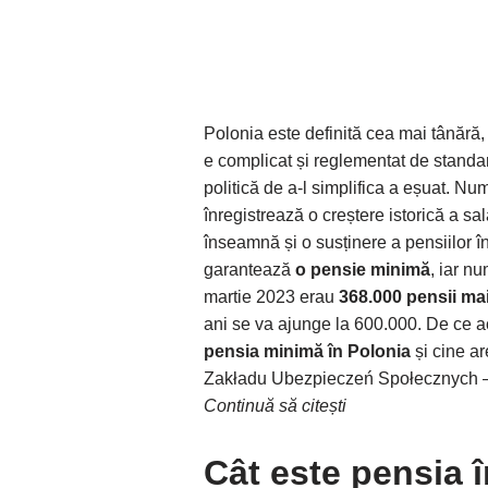
Polonia este definită cea mai tânără,
e complicat și reglementat de standa
politică de a-l simplifica a eșuat. Nu
înregistrează o creștere istorică a sal
înseamnă și o susținere a pensiilor în 
garantează
o pensie minimă
, iar nu
martie 2023 erau
368.000 pensii mai
ani se va ajunge la 600.000. De ce 
pensia minimă în Polonia
și cine ar
Zakładu Ubezpieczeń Społecznych – pl
Continuă să citești
Cât este pensia 