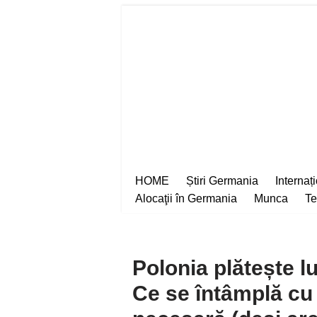
Sari
la
conținut
HOME
Știri Germania
Internaț
Alocaţii în Germania
Munca
Te
Polonia plătește l
Ce se întâmplă cu