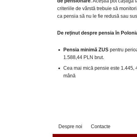
de pensionare
. Aceștia pot câștiga fă
criteriile de vârstă trebuie să monitor
ca pensia să nu le fie redusă sau su
De reținut despre
pensia în Poloni
Pensia minimă ZUS
pentru perio
1.588,44 PLN brut.
Cea mai mică pensie este 1.445, 4
mână
Despre noi
Contacte