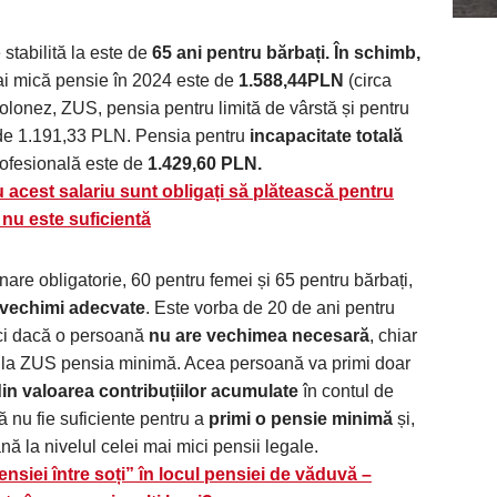
stabilită la este de
65 ani pentru bărbați. În schimb,
ai mică pensie în 2024 este de
1.588,44PLN
(circa
i polonez, ZUS, pensia pentru limită de vârstă și pentru
 de 1.191,33 PLN. Pensia pentru
incapacitate totală
rofesională este de
1.429,60 PLN.
 acest salariu sunt obligați să plătească pentru
a nu este suficientă
are obligatorie, 60 pentru femei și 65 pentru bărbați,
vechimi adecvate
. Este vorba de 20 de ani pentru
eci dacă o persoană
nu are vechimea necesară
, chiar
de la ZUS pensia minimă. Acea persoană va primi doar
din valoarea contribuțiilor acumulate
în contul de
ă nu fie suficiente pentru a
primi o pensie minimă
și,
ă la nivelul celei mai mici pensii legale.
nsiei între soți” în locul pensiei de văduvă –