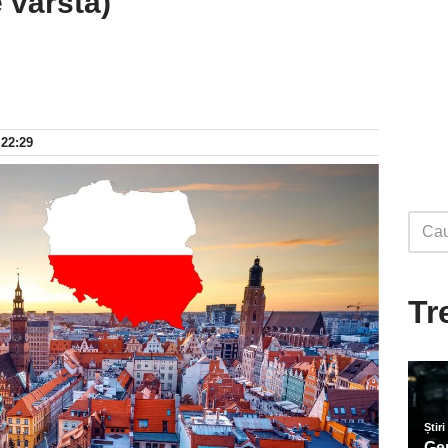
 vârsta)
 22:29
Tr