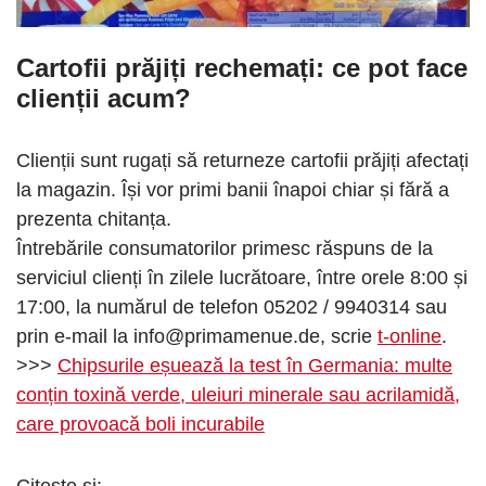
Cartofii prăjiți rechemați: ce pot face
clienții acum?
Clienții sunt rugați să returneze cartofii prăjiți afectați
la magazin. Își vor primi banii înapoi chiar și fără a
prezenta chitanța.
Întrebările consumatorilor primesc răspuns de la
serviciul clienți în zilele lucrătoare, între orele 8:00 și
17:00, la numărul de telefon 05202 / 9940314 sau
prin e-mail la
info@primamenue.de
, scrie
t-online
.
>>>
Chipsurile eșuează la test în Germania: multe
conțin toxină verde, uleiuri minerale sau acrilamidă,
care provoacă boli incurabile
Citește și: