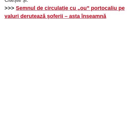
>>>
Semnul de circulație cu „ou” portocaliu pe
valuri derutează șoferii – asta înseamnă