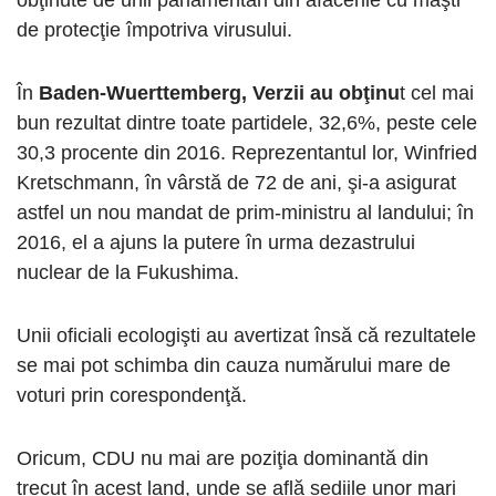
obţinute de unii parlamentari din afacerile cu măşti
de protecţie împotriva virusului.
În
Baden-Wuerttemberg, Verzii au obţinu
t cel mai
bun rezultat dintre toate partidele, 32,6%, peste cele
30,3 procente din 2016. Reprezentantul lor, Winfried
Kretschmann, în vârstă de 72 de ani, şi-a asigurat
astfel un nou mandat de prim-ministru al landului; în
2016, el a ajuns la putere în urma dezastrului
nuclear de la Fukushima.
Unii oficiali ecologişti au avertizat însă că rezultatele
se mai pot schimba din cauza numărului mare de
voturi prin corespondenţă.
Oricum, CDU nu mai are poziţia dominantă din
trecut în acest land, unde se află sediile unor mari