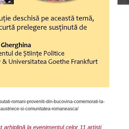
putati-romani-proveniti-din-bucovina-comemorati-la-
e-austriece-si-comunitatea-romaneasca/
t arhiplină la evenimentul celor 11 artişti