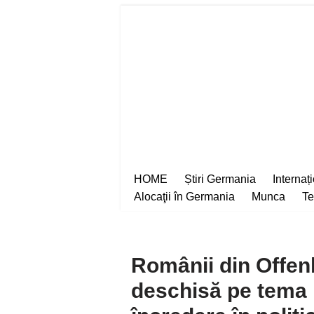
Sari
la
conținut
HOME
Știri Germania
Internaț
Alocaţii în Germania
Munca
Te
Românii din Offenba
deschisă pe tema 