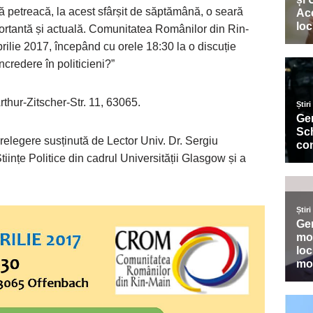
ă petreacă, la acest sfârșit de săptămână, o seară
portantă și actuală. Comunitatea Românilor din Rin-
ilie 2017, începând cu orele 18:30 la o discuție
credere în politicieni?”
thur-Zitscher-Str. 11, 63065.
prelegere susținută de Lector Univ. Dr. Sergiu
ințe Politice din cadrul Universității Glasgow și a