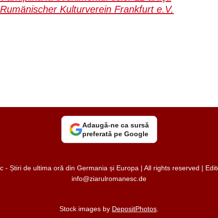
Rumänischer Kulturverein Frankfurt e.V.
Adaugă-ne ca sursă
preferată pe Google
 Știri de ultima oră din Germania și Europa | All rights reserved | Ed
info@ziarulromanesc.de
Stock images by
DepositPhotos
.