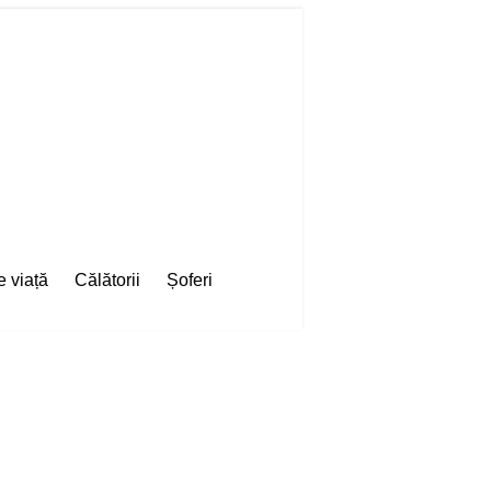
e viață
Călătorii
Șoferi