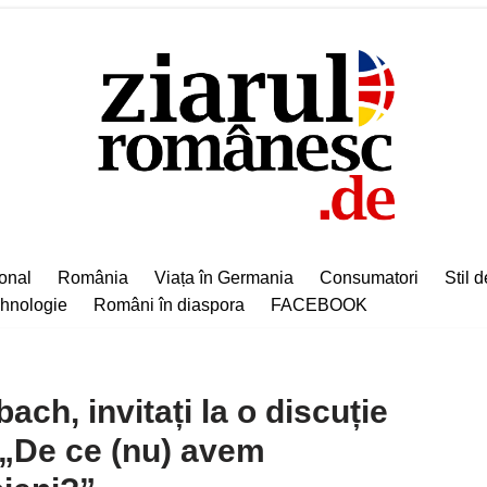
ional
România
Viața în Germania
Consumatori
Stil d
hnologie
Români în diaspora
FACEBOOK
ch, invitați la o discuție
„De ce (nu) avem