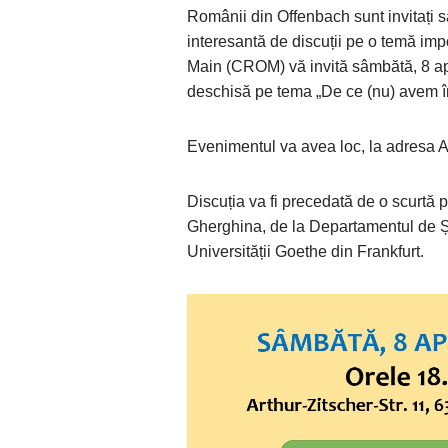
Românii din Offenbach sunt invitați s
interesantă de discuții pe o temă im
Main (CROM) vă invită sâmbătă, 8 apr
deschisă pe tema „De ce (nu) avem în
Evenimentul va avea loc, la adresa Ar
Discuția va fi precedată de o scurtă 
Gherghina, de la Departamentul de Ști
Universității Goethe din Frankfurt.