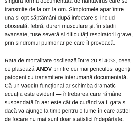
singura formă documentată de hantavirus care se
transmite de la om la om. Simptomele apar între
una și opt săptămâni după infectare și includ
oboseală, febră, dureri musculare și, în stadii
avansate, tuse severă și dificultăți respiratorii grave,
prin sindromul pulmonar pe care îl provoacă.
Rata de mortalitate oscilează între 20 și 40%, ceea
ce plasează
ANDV
printre cei mai periculoși agenți
patogeni cu transmitere interumană documentată.
Că un
vaccin
funcțional ar schimba dramatic
ecuația este evident — întrebarea care rămâne
suspendată în aer este cât de curând va fi gata și
dacă va ajunge la timp pentru o lume în care astfel
de focare nu mai sunt doar statistici îndepărtate.