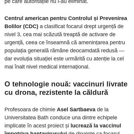
pe care autoritățile nu l-au eliminat.
Centrul american pentru Controlul și Prevenirea
Bolilor (CDC)
a clasificat focarul drept urgență de
nivel 3, cea mai scăzută treaptă de activare de
urgență, ceea ce înseamnă că amenințarea pentru
populația generală rămâne deocamdată redusă —
dar evoluția situației este urmărită cu atenție la cel
mai înalt nivel medical internațional.
O tehnologie nouă: vaccinuri livrate
cu drona, rezistente la căldură
Profesoara de chimie
Asel Sartbaeva
de la
Universitatea Bath conduce una dintre echipele
implicate în acest proiect și
lucrează la vaccinul
împotriva hantavirusului
de dinainte ca focarul