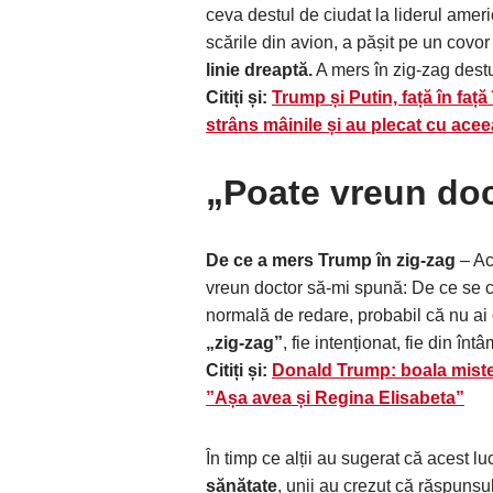
ceva destul de ciudat la liderul amer
scările din avion, a pășit pe un covor
linie dreaptă.
A mers în zig-zag destu
Citiți și:
Trump și Putin, față în față 
strâns mâinile și au plecat cu ace
„Poate vreun do
De ce a mers Trump în zig-zag
– Ac
vreun doctor să-mi spună: De ce se c
normală de redare, probabil că nu a
„zig-zag”
, fie intenționat, fie din înt
Citiți și:
Donald Trump: boala miste
”Așa avea și Regina Elisabeta”
În timp ce alții au sugerat că acest l
sănătate
, unii au crezut că răspunsul