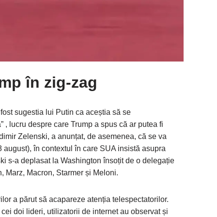
mp în zig-zag
 fost sugestia lui Putin ca aceștia să se
” , lucru despre care Trump a spus că ar putea fi
odimir Zelenski, a anunțat, de asemenea, că se va
8 august), în contextul în care SUA insistă asupra
ki s-a deplasat la Washington însoțit de o delegație
n, Marz, Macron, Starmer și Meloni.
rilor a părut să acapareze atenția telespectatorilor.
i doi lideri, utilizatorii de internet au observat și