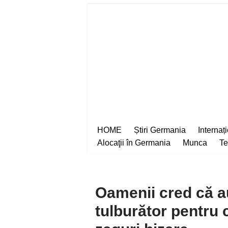
Sari
la
conținut
HOME
Știri Germania
Internaț
Alocaţii în Germania
Munca
Te
Oamenii cred că a
tulburător pentru 