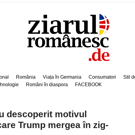
ional
România
Viața în Germania
Consumatori
Stil d
hnologie
Români în diaspora
FACEBOOK
u descoperit motivul
care Trump mergea în zig-