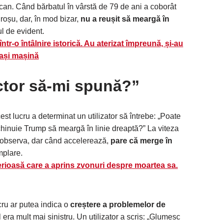
ican. Când bărbatul în vârstă de 79 de ani a coborât
 roșu, dar, în mod bizar,
nu a reușit să meargă în
l de evident.
într-o întâlnire istorică. Au aterizat împreună, și-au
eași mașină
ctor să-mi spună?”
est lucru a determinat un utilizator să întrebe: „Poate
hinuie Trump să meargă în linie dreaptă?” La viteza
i observa, dar când accelerează,
pare că merge în
âmplare.
rioasă care a aprins zvonuri despre moartea sa.
ucru ar putea indica o
creștere a problemelor de
 era mult mai sinistru. Un utilizator a scris: „Glumesc