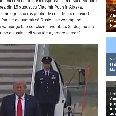
menii cred că au găsit răspunsul la mersul neortodox
irea din 15 august cu Vladimir Putin în Alaska.
 omologul său rus pentru discuții de pace privind
t înainte de summit că Rusiei i se vor impune
 va ajunge la o concluzie favorabilă. Și, deși nu s-a
Trump a susținut că s-au făcut „progrese mari”.