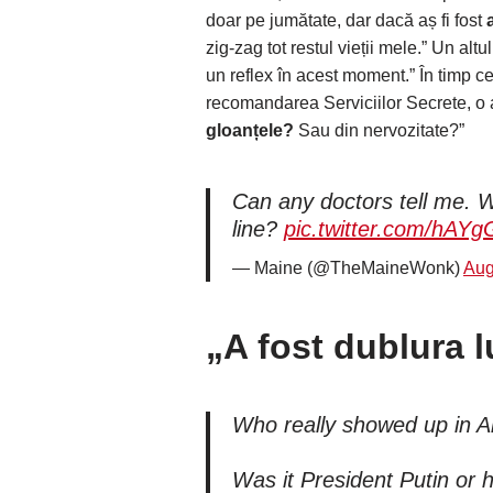
doar pe jumătate, dar dacă aș fi fost
zig-zag tot restul vieții mele.” Un al
un reflex în acest moment.” În timp ce 
recomandarea Serviciilor Secrete, o a
gloanțele?
Sau din nervozitate?”
Can any doctors tell me. W
line?
pic.twitter.com/hAY
— Maine (@TheMaineWonk)
Aug
„A fost dublura l
Who really showed up in 
Was it President Putin or