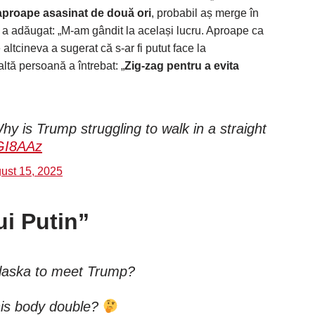
aproape asasinat de două ori
, probabil aș merge în
tul a adăugat: „M-am gândit la același lucru. Aproape ca
altcineva a sugerat că s-ar fi putut face la
ltă persoană a întrebat: „
Zig-zag pentru a evita
hy is Trump struggling to walk in a straight
gGI8AAz
ust 15, 2025
ui Putin”
Alaska to meet Trump?
 his body double?