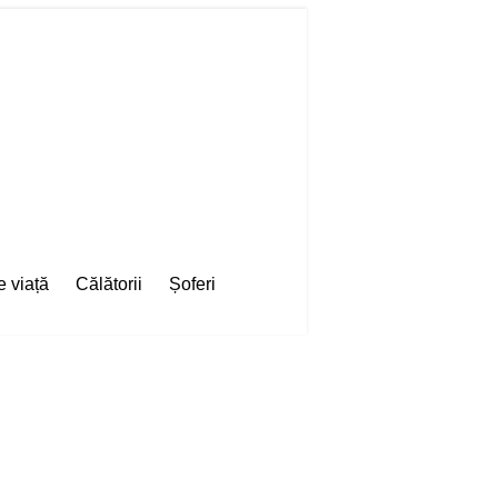
e viață
Călătorii
Șoferi