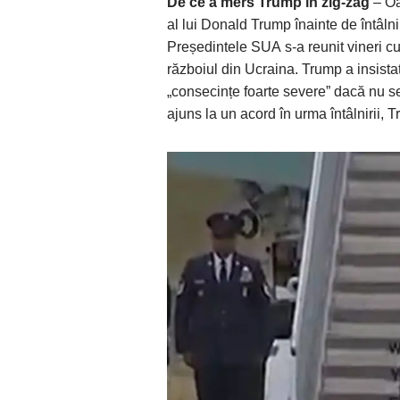
De ce a mers Trump în zig-zag
– Oa
al lui Donald Trump înainte de întâln
Președintele SUA s-a reunit vineri cu
războiul din Ucraina. Trump a insista
„consecințe foarte severe” dacă nu se
ajuns la un acord în urma întâlnirii, 