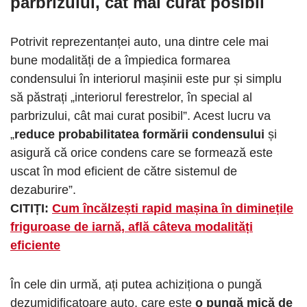
parbrizului, cât mai curat posibil
Potrivit reprezentanței auto, una dintre cele mai
bune modalități de a împiedica formarea
condensului în interiorul mașinii este pur și simplu
să păstrați „interiorul ferestrelor, în special al
parbrizului, cât mai curat posibil”. Acest lucru va
„
reduce probabilitatea formării condensului
și
asigură că orice condens care se formează este
uscat în mod eficient de către sistemul de
dezaburire”.
CITIȚI:
Cum încălzești rapid mașina în diminețile
friguroase de iarnă, află câteva modalități
eficiente
În cele din urmă, ați putea achiziționa o pungă
dezumidificatoare auto, care este
o pungă mică de