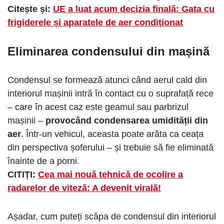
Citește și:
UE a luat acum decizia finală: Gata cu
frigiderele și aparatele de aer condiționat
Eliminarea condensului din mașină
Condensul se formează atunci când aerul cald din
interiorul mașinii intră în contact cu o suprafață rece
– care în acest caz este geamul sau parbrizul
mașinii –
provocând condensarea umidității din
aer
. Într-un vehicul, aceasta poate arăta ca ceața
din perspectiva șoferului – și trebuie să fie eliminată
înainte de a porni.
CITIȚI:
Cea mai nouă tehnică de ocolire a
radarelor de viteză: A devenit virală!
Așadar, cum puteți scăpa de condensul din interiorul