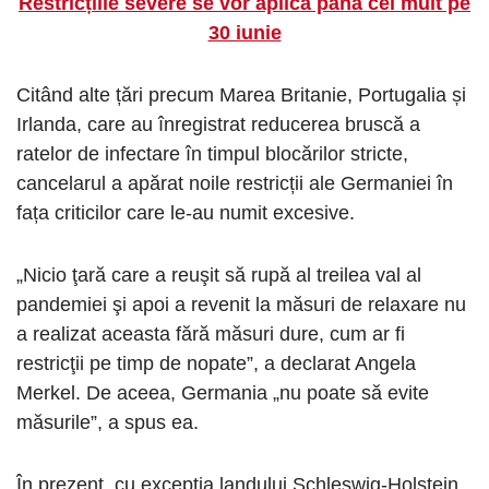
Restricțiile severe se vor aplica până cel mult pe
30 iunie
Citând alte țări precum Marea Britanie, Portugalia și
Irlanda, care au înregistrat reducerea bruscă a
ratelor de infectare în timpul blocărilor stricte,
cancelarul a apărat noile restricții ale Germaniei în
fața criticilor care le-au numit excesive.
„Nicio ţară care a reuşit să rupă al treilea val al
pandemiei şi apoi a revenit la măsuri de relaxare nu
a realizat aceasta fără măsuri dure, cum ar fi
restricţii pe timp de nopate”, a declarat Angela
Merkel. De aceea, Germania „nu poate să evite
măsurile”, a spus ea.
În prezent, cu excepția landului Schles­wig-Holstein