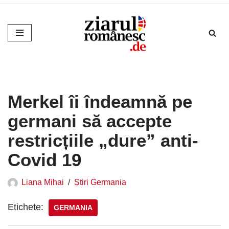
Sari
la
conținut
Merkel îi îndeamnă pe
germani să accepte
restricțiile „dure” anti-
Covid 19
Liana Mihai
Știri Germania
Etichete:
GERMANIA