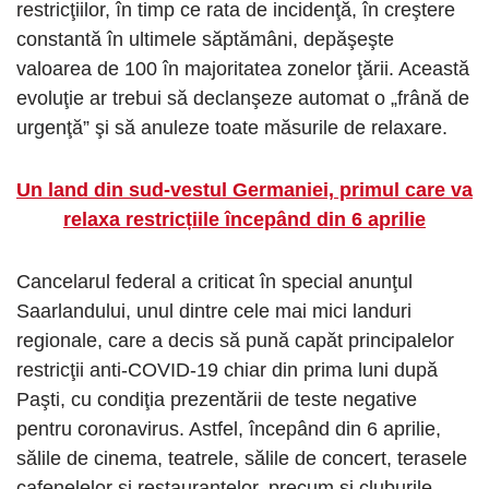
restricţiilor, în timp ce rata de incidenţă, în creştere
constantă în ultimele săptămâni, depăşeşte
valoarea de 100 în majoritatea zonelor ţării. Această
evoluţie ar trebui să declanşeze automat o „frână de
urgenţă” şi să anuleze toate măsurile de relaxare.
Un land din sud-vestul Germaniei, primul care va
relaxa restricțiile începând din 6 aprilie
Cancelarul federal a criticat în special anunţul
Saarlandului, unul dintre cele mai mici landuri
regionale, care a decis să pună capăt principalelor
restricţii anti-COVID-19 chiar din prima luni după
Paşti, cu condiţia prezentării de teste negative
pentru coronavirus. Astfel, începând din 6 aprilie,
sălile de cinema, teatrele, sălile de concert, terasele
cafenelelor şi restaurantelor, precum şi cluburile