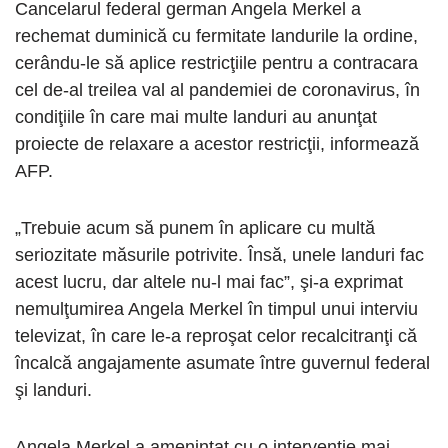
Cancelarul federal german Angela Merkel a
rechemat duminică cu fermitate landurile la ordine,
cerându-le să aplice restricţiile pentru a contracara
cel de-al treilea val al pandemiei de coronavirus, în
condiţiile în care mai multe landuri au anunţat
proiecte de relaxare a acestor restricţii, informează
AFP.
„Trebuie acum să punem în aplicare cu multă
seriozitate măsurile potrivite. Însă, unele landuri fac
acest lucru, dar altele nu-l mai fac”, şi-a exprimat
nemulţumirea Angela Merkel în timpul unui interviu
televizat, în care le-a reproşat celor recalcitranţi că
încalcă angajamente asumate între guvernul federal
şi landuri.
Angela Merkel a ameninţat cu o intervenţie mai