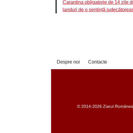
Carantina obligatorie de 14 zile d
landuri de o sentință judecătorea
Despre noi
Contacte
© 2014-2026 Ziarul Românesc -