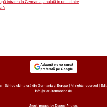
upă intrarea în Germania, anulată în unul dintre
scă
Adaugă-ne ca sursă
preferată pe Google
 Știri de ultima oră din Germania și Europa | All rights reserved | Ed
info@ziarulromanesc.de
Stock images by
DepositPhotos
.