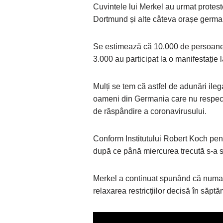
Cuvintele lui Merkel au urmat protest
Dortmund și alte câteva orașe germa
Se estimează că 10.000 de persoane au
3.000 au participat la o manifestație 
Mulți se tem că astfel de adunări il
oameni din Germania care nu respectă 
de răspândire a coronavirusului.
Conform Institutului Robert Koch pent
după ce până miercurea trecută s-a si
Merkel a continuat spunând că numai
relaxarea restricțiilor decisă în săpt