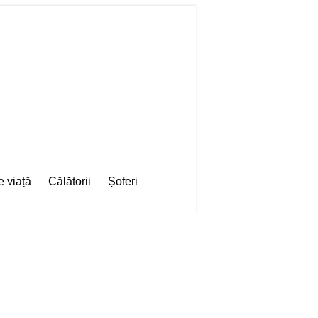
e viață
Călătorii
Șoferi