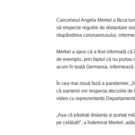
Cancelarul Angela Merkel a făcut luni
să respecte regulile de distanțare soc
răspândirea coronavirusului, inform
Merkel a spus că a fost informată că 
de exemplu, prin faptul că nu purtau 
acum în toată Germania, informează
În cea mai nouă fază a pandemiei, „în 
că oamenii vor respecta deciziile de 
video cu reprezentanții Departamentu
„Așa că păstrați distanța și purtați mă
pe celălalt!”, a îndemnat Merkel, adă