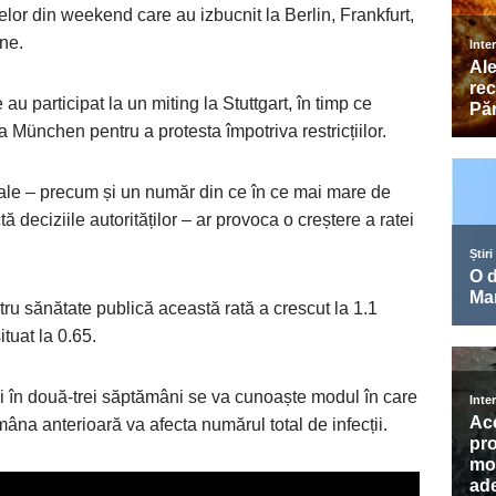
elor din weekend care au izbucnit la Berlin, Frankfurt,
ne.
 participat la un miting la Stuttgart, în timp ce
la München pentru a protesta împotriva restricțiilor.
egale – precum și un număr din ce în ce mai mare de
deciziile autorităților – ar provoca o creștere a ratei
ru sănătate publică această rată a crescut la 1.1
tuat la 0.65.
 în două-trei săptămâni se va cunoaște modul în care
ămâna anterioară va afecta numărul total de infecții.