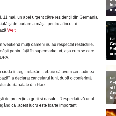
, 11 mai, un apel urgent către rezidenții din Germania
ială și de purtare a măștii pentru a încetini
ează
Welt
.
în weekend mulți oameni nu au respectat restricțiile,
măști pentru față în supermarketuri, așa cum se cere
 DPA.
ciuda întregii relaxări, trebuie să avem certitudinea
bază”, a declarat cancelarul luni, după o conferință
lui de Sănătate din Harz.
ști de protecție a gurii și nasului. Respectați-vă unul
ugând că „acest lucru este foarte important.