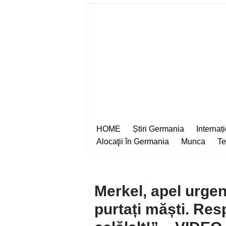
Sari
la
conținut
HOME
Știri Germania
Internaț
Alocaţii în Germania
Munca
Te
Merkel, apel urgent
purtați măști. Res