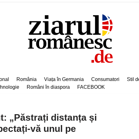
ional
România
Viața în Germania
Consumatori
Stil d
hnologie
Români în diaspora
FACEBOOK
: „Păstrați distanța și
pectați-vă unul pe