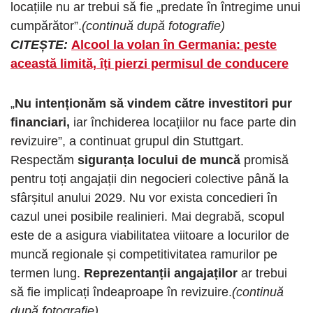
locațiile nu ar trebui să fie „predate în întregime unui
cumpărător”.
(continuă după fotografie)
CITEȘTE:
Alcool la volan în Germania: peste
această limită, îți pierzi permisul de conducere
„
Nu intenționăm să vindem către investitori pur
financiari,
iar închiderea locațiilor nu face parte din
revizuire”, a continuat grupul din Stuttgart.
Respectăm
siguranța locului de muncă
promisă
pentru toți angajații din negocieri colective până la
sfârșitul anului 2029. Nu vor exista concedieri în
cazul unei posibile realinieri. Mai degrabă, scopul
este de a asigura viabilitatea viitoare a locurilor de
muncă regionale și competitivitatea ramurilor pe
termen lung.
Reprezentanții angajaților
ar trebui
să fie implicați îndeaproape în revizuire.
(continuă
după fotografie)