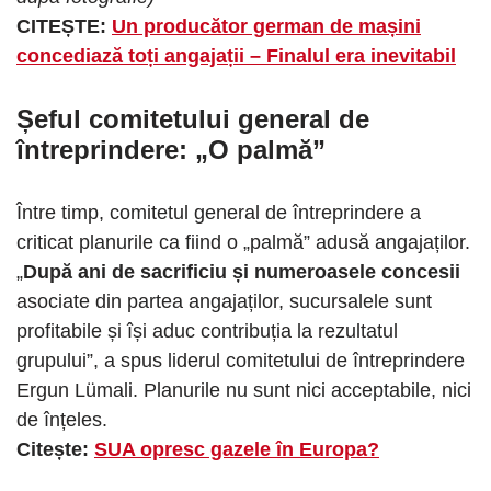
CITEȘTE:
Un producător german de mașini
concediază toți angajații – Finalul era inevitabil
Șeful comitetului general de
întreprindere: „O palmă”
Între timp, comitetul general de întreprindere a
criticat planurile ca fiind o „palmă” adusă angajaților.
„
După ani de sacrificiu și numeroasele concesii
asociate din partea angajaților, sucursalele sunt
profitabile și își aduc contribuția la rezultatul
grupului”, a spus liderul comitetului de întreprindere
Ergun Lümali. Planurile nu sunt nici acceptabile, nici
de înțeles.
Citește:
SUA opresc gazele în Europa?