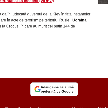
nfruntat și l-a încetinit (VIDEO)
da în judecată guvernul de la Kiev în fața instanțelor
are în acte de terorism pe teritoriul Rusiei.
Ucraina
e la Crocus, în care au murit cel puțin 144 de
Adaugă-ne ca sursă
preferată pe Google