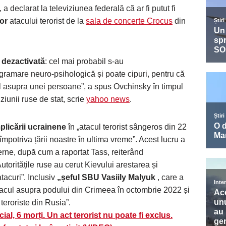
, a declarat la televiziunea federală că ar fi putut fi
lor
atacului terorist de la
sala de concerte Crocus
din
t dezactivată
: cel mai probabil s-au
gramare neuro-psihologică și poate cipuri, pentru că
l asupra unei persoane”, a spus Ovchinsky în timpul
ziunii ruse de stat, scrie
yahoo news
.
plicării ucrainene
în „atacul terorist sângeros din 22
împotriva țării noastre în ultima vreme”. Acest lucru a
terne, după cum a raportat Tass, reiterând
utoritățile ruse au cerut Kievului arestarea și
tacuri”. Inclusiv
„șeful SBU Vasiily Malyuk
, care a
acul asupra podului din Crimeea în octombrie 2022 și
 teroriste din Rusia”.
al, 6 morți. Un act terorist nu poate fi exclus.