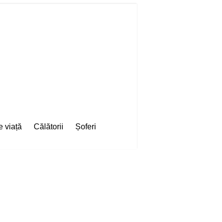
e viață
Călătorii
Șoferi