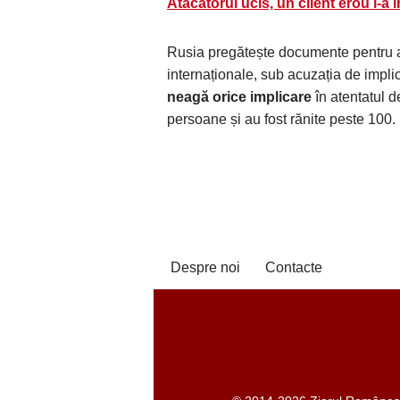
Atacatorul ucis, un client erou l-a î
Rusia pregătește documente pentru a 
internaționale, sub acuzația de implic
neagă orice implicare
în atentatul d
persoane și au fost rănite peste 100.
Despre noi
Contacte