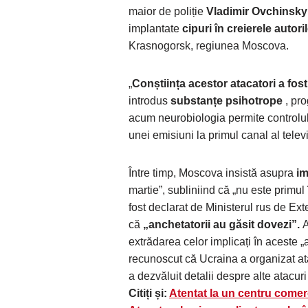
maior de poliție
Vladimir Ovchinsky
implantate
cipuri în creierele autori
Krasnogorsk, regiunea Moscova.
„
Conștiința acestor atacatori a fos
introdus
substanțe psihotrope
, pro
acum neurobiologia permite controlu
unei emisiuni la primul canal al televi
Între timp, Moscova insistă asupra
im
martie”, subliniind că „nu este primul 
fost declarat de Ministerul rus de Ex
că
„anchetatorii au găsit dovezi”.
A
extrădarea celor implicați în aceste „a
recunoscut că Ucraina a organizat at
a dezvăluit detalii despre alte atacuri
Citiți și:
Atentat la un centru comerci