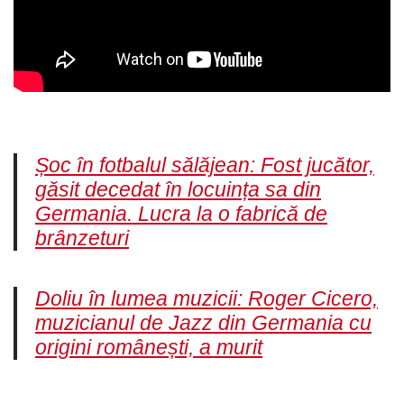
Șoc în fotbalul sălăjean: Fost jucător,
găsit decedat în locuința sa din
Germania. Lucra la o fabrică de
brânzeturi
Doliu în lumea muzicii: Roger Cicero,
muzicianul de Jazz din Germania cu
origini românești, a murit