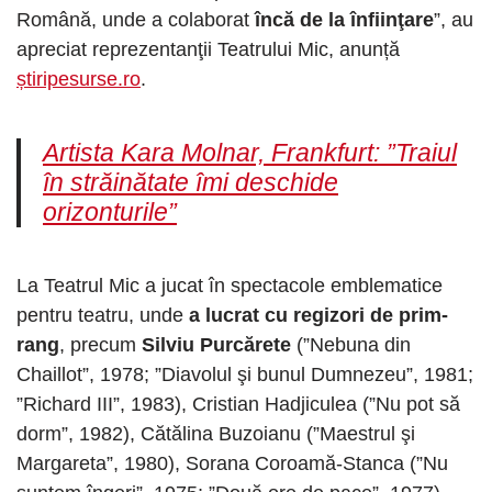
Română, unde a colaborat
încă de la înfiinţare
”, au
apreciat reprezentanţii Teatrului Mic, anunță
știripesurse.ro
.
Artista Kara Molnar, Frankfurt: ”Traiul
în străinătate îmi deschide
orizonturile”
La Teatrul Mic a jucat în spectacole emblematice
pentru teatru, unde
a lucrat cu
regizori de prim-
rang
, precum
Silviu Purcărete
(”Nebuna din
Chaillot”, 1978; ”Diavolul şi bunul Dumnezeu”, 1981;
”Richard III”, 1983), Cristian Hadjiculea (”Nu pot să
dorm”, 1982), Cătălina Buzoianu (”Maestrul şi
Margareta”, 1980), Sorana Coroamă-Stanca (”Nu