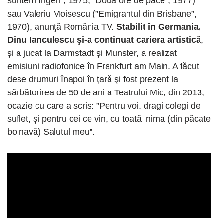
suntem îngeri”, 1975; ”Două ore de pace”, 1977)
sau Valeriu Moisescu (”Emigrantul din Brisbane”,
1970), anunţă România TV.
Stabilit în Germania,
Dinu Ianculescu şi-a continuat cariera artistică
,
şi a jucat la Darmstadt şi Munster, a realizat
emisiuni radiofonice în Frankfurt am Main. A făcut
dese drumuri înapoi în ţară şi fost prezent la
sărbătorirea de 50 de ani a Teatrului Mic, din 2013,
ocazie cu care a scris: ”Pentru voi, dragi colegi de
suflet, şi pentru cei ce vin, cu toată inima (din păcate
bolnavă) Salutul meu”.