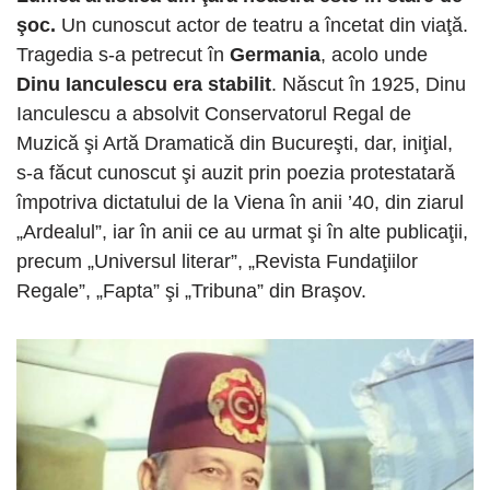
şoc.
Un cunoscut actor de teatru a încetat din viaţă.
Tragedia s-a petrecut în
Germania
, acolo unde
Dinu Ianculescu era stabilit
. Născut în 1925, Dinu
Ianculescu a absolvit Conservatorul Regal de
Muzică şi Artă Dramatică din Bucureşti, dar, iniţial,
s-a făcut cunoscut şi auzit prin poezia protestatară
împotriva dictatului de la Viena în anii ’40, din ziarul
„Ardealul”, iar în anii ce au urmat şi în alte publicaţii,
precum „Universul literar”, „Revista Fundaţiilor
Regale”, „Fapta” şi „Tribuna” din Braşov.