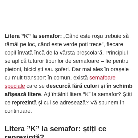
Litera ”K” la semafor:
„Când este roșu trebuie să
rămâi pe loc, când este verde poți trece”, fiecare
copil învață încă de la vârsta preșcolară. Principiul
se aplică tuturor tipurilor de semafoare – fie pentru
pietoni, bicicliști sau șoferi. Dar mai ales în orașele
cu mult transport în comun, există
semafoare
speciale
care se
descurcă fără culori și în schimb
afișează litere
. Ați întâlnit litera ”K” la semafor? Știți
ce reprezintă și cui se adresează? Vă spunem în
continuare.
Litera ”K” la semafor
: știți ce
reprezintă?