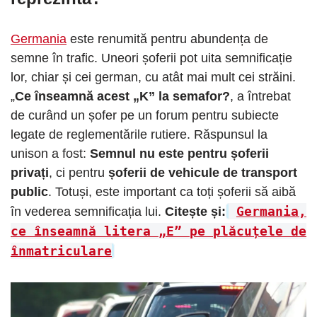
Germania
este renumită pentru abundența de
semne în trafic. Uneori șoferii pot uita semnificație
lor, chiar și cei german, cu atât mai mult cei străini.
„
Ce înseamnă acest „K” la semafor?
, a întrebat
de curând un șofer pe un forum pentru subiecte
legate de reglementările rutiere. Răspunsul la
unison a fost:
Semnul nu este pentru șoferii
privați
, ci pentru
șoferii de vehicule de transport
public
. Totuși, este important ca toți șoferii să aibă
Germania,
în vederea semnificația lui.
Citește și:
ce înseamnă litera „E” pe plăcuțele de
înmatriculare