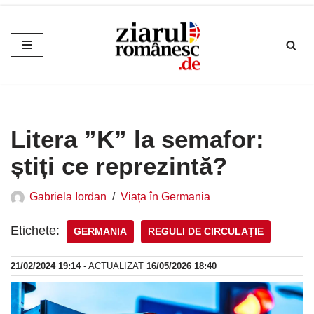
Sari
la
conținut
Litera ”K” la semafor:
știți ce reprezintă?
Gabriela Iordan
Viața în Germania
Etichete:
GERMANIA
REGULI DE CIRCULAŢIE
21/02/2024 19:14
- ACTUALIZAT
16/05/2026 18:40