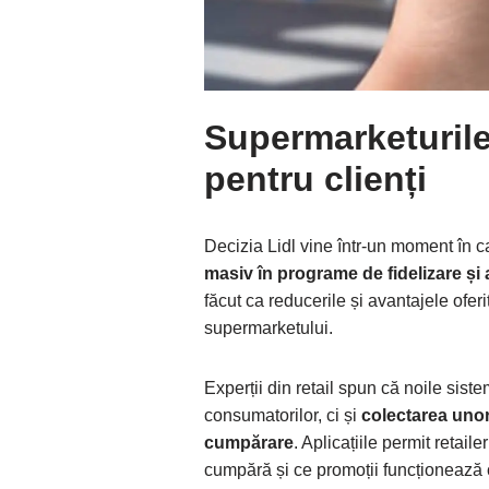
Supermarketurile 
pentru clienți
Decizia Lidl vine într-un moment în 
masiv în programe de fidelizare și 
făcut ca reducerile și avantajele oferi
supermarketului.
Experții din retail spun că noile sis
consumatorilor, ci și
colectarea unor
cumpărare
. Aplicațiile permit retail
cumpără și ce promoții funcționează 