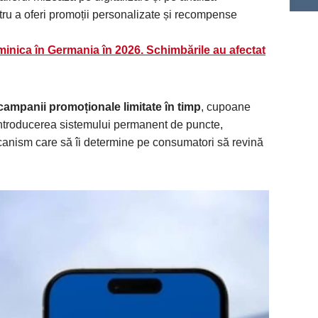
u a oferi promoții personalizate și recompense
inica în Germania în 2026. Schimbările au afectat
l campanii promoționale limitate în timp
, cupoane
 introducerea sistemului permanent de puncte,
nism care să îi determine pe consumatori să revină