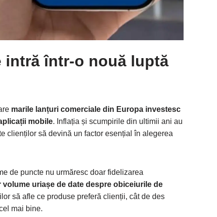
intră într-o nouă luptă
care
marile lanțuri comerciale din Europa investesc
aplicații mobile
. Inflația și scumpirile din ultimii ani au
te clienților să devină un factor esențial în alegerea
teme de puncte nu urmăresc doar fidelizarea
 volume uriașe de date despre obiceiurile de
erilor să afle ce produse preferă clienții, cât de des
cel mai bine.