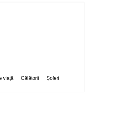
e viață
Călătorii
Șoferi