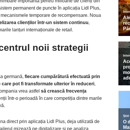
himbare importantă pentru milioane de clienți din
sistem permanent de puncte în aplicația Lidl Plus,
 la mecanismele temporare de recompensare. Noua
delizarea clienților într-un sistem continuu
,
ile lanțuri internaționale de retail.
centrul noii strategii
resa germană,
fiecare cumpărătură efectuată prin
care pot fi transformate ulterior în reduceri
,
Compania vrea astfel
să crească frecvența
enții într-o perioadă în care competiția dintre marile
vă.
 direct prin aplicația Lidl Plus, deja utilizată de
ilerul mizează pe digitalizare și pe analiza