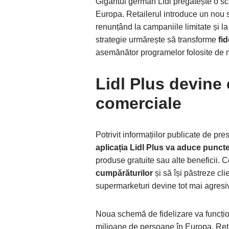
Gigantul german Lidl pregătește o sc
Europa. Retailerul introduce un nou 
renunțând la campaniile limitate și
strategie urmărește să transforme
fi
asemănător programelor folosite de mar
Lidl Plus devine 
comerciale
Potrivit informațiilor publicate de p
aplicația Lidl Plus va aduce puncte 
produse gratuite sau alte beneficii. 
cumpărăturilor
și să își păstreze cli
supermarketuri devine tot mai agresi
Noua schemă de fidelizare va funcționa
milioane de persoane în Europa. Reta