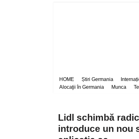
Sari
la
conținut
HOME
Știri Germania
Internaț
Alocaţii în Germania
Munca
Te
Lidl schimbă radic
introduce un nou 