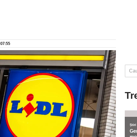
 07:55
Tr