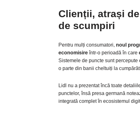
Clienții, atrași d
de scumpiri
Pentru mulți consumatori,
noul prog
economisire
într-o perioadă în care
Sistemele de puncte sunt percepute ca
o parte din banii cheltuiți la cumpără
Lidl nu a prezentat încă toate detalii
punctelor, însă presa germană noteaz
integrată complet în ecosistemul digit