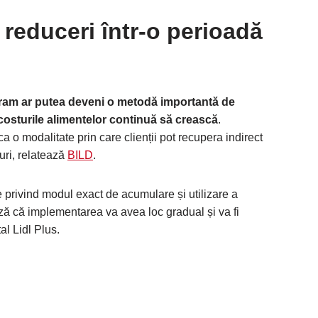
e reduceri într-o perioadă
ram ar putea deveni o metodă importantă de
costurile alimentelor continuă să crească
.
 o modalitate prin care clienții pot recupera indirect
turi, relatează
BILD
.
le privind modul exact de acumulare și utilizare a
ă că implementarea va avea loc gradual și va fi
al Lidl Plus.