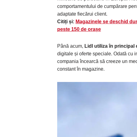
comportamentului de cumpărare pentr
adaptate fiecărui client.
Citiți și:
Magazinele se deschid dum
peste 150 de orașe
Până acum,
Lidl utiliza în principa
digitale și oferte speciale. Odată cu
compania încearcă să creeze un meca
constant în magazine.