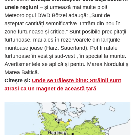
unele regiuni
– și urmează mai multe ploi!
Meteorologul DWD Bötzel adaugă: „Sunt de
așteptat cantități semnificative. Intrăm din nou în
zone furtunoase și critice.” Sunt posibile precipitații
furtunoase, mai ales în rezervoarele din lanțurile
muntoase joase (Harz, Sauerland). Pot fi rafale
furtunoase în vest și sud-vest , în special la munte.
Avertismentele se aplică și pentru Marea Nordului și
Marea Baltică.
Citește și:
Unde se trăiește bine: Străinii sunt
atrași ca un magnet de această țară