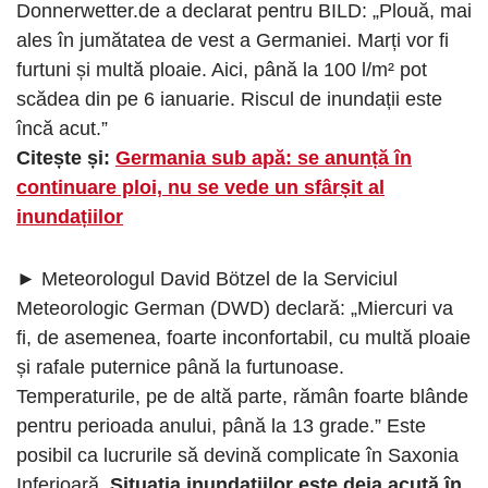
Donnerwetter.de a declarat pentru BILD: „Plouă, mai
ales în jumătatea de vest a Germaniei. Marți vor fi
furtuni și multă ploaie. Aici, până la 100 l/m² pot
scădea din pe 6 ianuarie. Riscul de inundații este
încă acut.”
Citește și:
Germania sub apă: se anunță în
continuare ploi, nu se vede un sfârșit al
inundațiilor
► Meteorologul David Bötzel de la Serviciul
Meteorologic German (DWD) declară: „Miercuri va
fi, de asemenea, foarte inconfortabil, cu multă ploaie
și rafale puternice până la furtunoase.
Temperaturile, pe de altă parte, rămân foarte blânde
pentru perioada anului, până la 13 grade.” Este
posibil ca lucrurile să devină complicate în Saxonia
Inferioară.
Situația inundațiilor este deja acută în