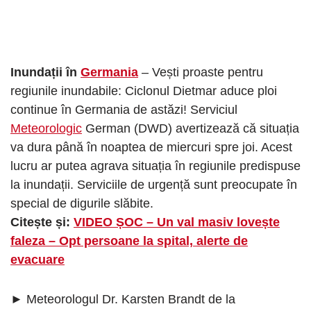
Inundații în
Germania
– Vești proaste pentru
regiunile inundabile: Ciclonul Dietmar aduce ploi
continue în Germania de astăzi! Serviciul
Meteorologic
German (DWD) avertizează că situația
va dura până în noaptea de miercuri spre joi. Acest
lucru ar putea agrava situația în regiunile predispuse
la inundații. Serviciile de urgență sunt preocupate în
special de digurile slăbite.
Citește și:
VIDEO ȘOC – Un val masiv lovește
faleza – Opt persoane la spital, alerte de
evacuare
► Meteorologul Dr. Karsten Brandt de la