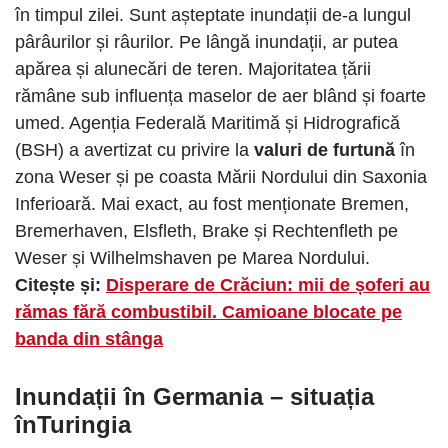
în timpul zilei. Sunt așteptate inundații de-a lungul
pârâurilor și râurilor. Pe lângă inundații, ar putea
apărea și alunecări de teren. Majoritatea țării
rămâne sub influența maselor de aer blând și foarte
umed. Agenția Federală Maritimă și Hidrografică
(BSH) a avertizat cu privire la
valuri de furtună
în
zona Weser și pe coasta Mării Nordului din Saxonia
Inferioară. Mai exact, au fost menționate Bremen,
Bremerhaven, Elsfleth, Brake și Rechtenfleth pe
Weser și Wilhelmshaven pe Marea Nordului.
Citește și:
Disperare de Crăciun: mii de șoferi au
rămas fără combustibil. Camioane blocate pe
banda din stânga
Inundații în Germania – situația
înTuringia