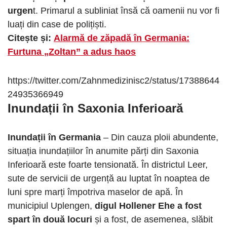
urgen
t. Primarul a subliniat însă că oamenii nu vor fi
luați din case de polițiști.
Citește și:
Alarmă de zăpadă în Germania:
Furtuna „Zoltan” a adus haos
https://twitter.com/Zahnmedizinisc2/status/17388644
24935366949
Inundații în Saxonia Inferioară
Inundații în Germania
– Din cauza ploii abundente,
situația inundațiilor în anumite părți din Saxonia
Inferioară este foarte tensionată. În districtul Leer,
sute de servicii de urgență au luptat în noaptea de
luni spre marți împotriva maselor de apă. În
municipiul Uplengen,
digul Hollener Ehe a fost
spart în două locuri
și a fost, de asemenea, slăbit