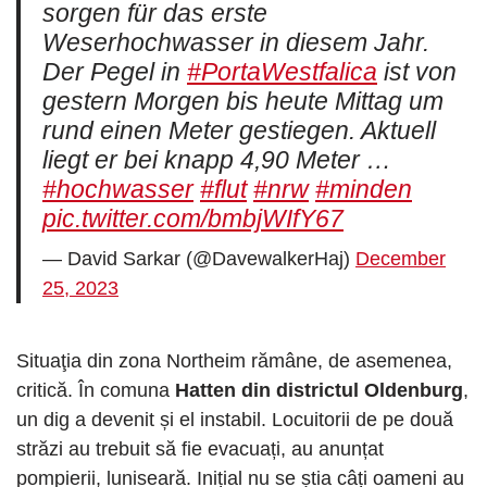
sorgen für das erste
Weserhochwasser in diesem Jahr.
Der Pegel in
#PortaWestfalica
ist von
gestern Morgen bis heute Mittag um
rund einen Meter gestiegen. Aktuell
liegt er bei knapp 4,90 Meter …
#hochwasser
#flut
#nrw
#minden
pic.twitter.com/bmbjWIfY67
— David Sarkar (@DavewalkerHaj)
December
25, 2023
Situaţia din zona Northeim rămâne, de asemenea,
critică. În comuna
Hatten din districtul Oldenburg
,
un dig a devenit și el instabil. Locuitorii de pe două
străzi au trebuit să fie evacuați, au anunțat
pompierii, luniseară. Inițial nu se știa câți oameni au