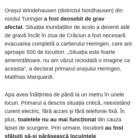
Orașul Windehausen (districtul Nordhausen) din
nordul Turingiei
a fost deosebit de grav
afectat
. Situația inundațiilor de acolo a devenit atât
de gravă încât în ​​ziua de Crăciun a fost necesară
evacuarea completă a cartierului Heringen, care are
aproape 500 de locuitori. „Situația este foarte
amenințătoare, nu am văzut niciodată o imagine ca
aceasta”, a declarat primarul orașului Heringen,
Matthias Marquardt.
Apa avea înălțimea de până la un metru în unele
locuri. Primarul a descris situația critică, neexistând
curent electric, fără acces și fără telefonie fixă. În
plus,
toaletele nu au mai funcționat
din cauza
lipsei de scurgere. Prin urmare, locuitorii
au fost
sfătuiți să-și părăsească locuințele