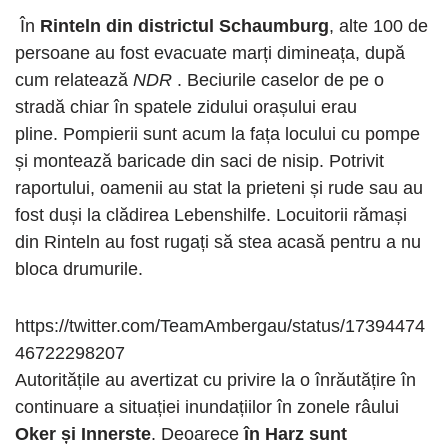
În
Rinteln din districtul Schaumburg
, alte 100 de
persoane au fost evacuate marți dimineața, după
cum relatează
NDR
. Beciurile caselor de pe o
stradă chiar în spatele zidului orașului erau
pline. Pompierii sunt acum la fața locului cu pompe
și montează baricade din saci de nisip. Potrivit
raportului, oamenii au stat la prieteni și rude sau au
fost duși la clădirea Lebenshilfe. Locuitorii rămași
din Rinteln au fost rugați să stea acasă pentru a nu
bloca drumurile.
https://twitter.com/TeamAmbergau/status/17394474
46722298207
Autoritățile au avertizat cu privire la o înrăutățire în
continuare a situației inundațiilor în zonele râului
Oker și Innerste
. Deoarece
în Harz sunt