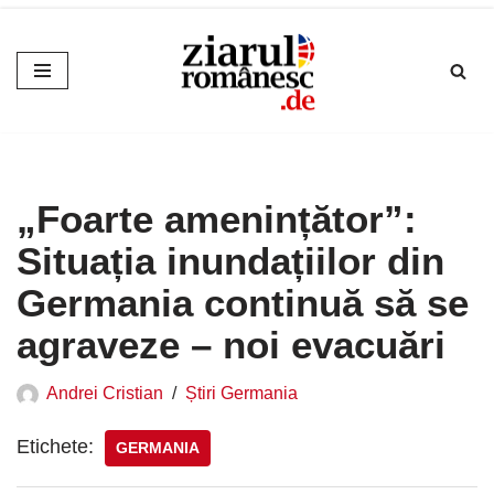
Sari
la
conținut
„Foarte amenințător”:
Situația inundațiilor din
Germania continuă să se
agraveze – noi evacuări
Andrei Cristian
Știri Germania
Etichete:
GERMANIA