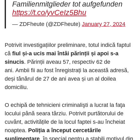
Familienmitglieder tot aufgefunden
https://t.co/yvCeIz5Bhu
— ZDFheute (@ZDFheute)
January 27, 2024
Potrivit investigațiilor preliminare, totul indică faptul
că
fiul și-a ucis mai întâi părinții și apoi s-a
sinucis
. Părinții aveau 57, respectiv 62 de
ani. Ambii fii au fost înregistrați la această adresă,
deși tânărul de 27 de ani avea și un al doilea
domiciliu.
O echipă de tehnicieni criminalişti a lucrat la faţa
locului până seara târziu. Potrivit purtătorului de
cuvânt, activitățile de la locul faptei s-au încheiat
noaptea.
Poliția a început cercetările
suplimentare
, în special pentru a stabili motivul din