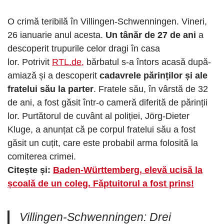
O crimă teribilă în Villingen-Schwenningen. Vineri,
26 ianuarie anul acesta.
Un tânăr de 27 de ani
a
descoperit trupurile celor dragi în casa
lor. Potrivit
RTL.de,
bărbatul s-a întors acasă după-
amiază și a descoperit
cadavrele părinților și ale
fratelui său la parter
. Fratele său, în vârstă de 32
de ani, a fost găsit într-o cameră diferită de părinții
lor. Purtătorul de cuvânt al poliției, Jörg-Dieter
Kluge, a anunțat că pe corpul fratelui său a fost
găsit un cuțit, care este probabil arma folosită la
comiterea crimei.
Citește și:
Baden-Württemberg, elevă ucisă la
școală de un coleg. Făptuitorul a fost prins!
Villingen-Schwenningen: Drei