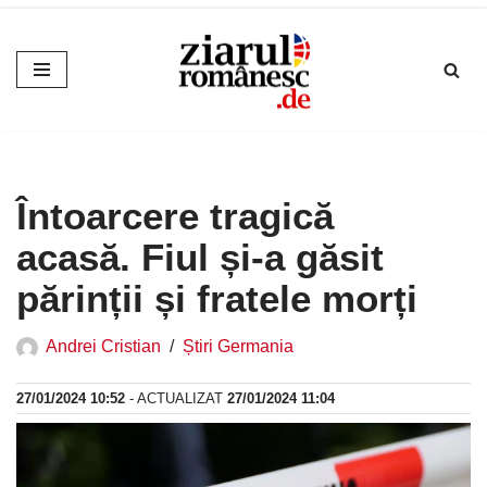
Sari
la
conținut
Întoarcere tragică
acasă. Fiul și-a găsit
părinții și fratele morți
Andrei Cristian
Știri Germania
27/01/2024 10:52
- ACTUALIZAT
27/01/2024 11:04