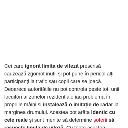
Cei care
ignoră limita de viteză
prescrisă
cauzează zgomot inutil și pot pune în pericol alți
participanți la trafic sau copii care se joacă.
Deoarece autoritățile nu pot controla peste tot, unii
locuitori ai zonelor rezidențiale iau problema în
propriile mâini și
instalează o imitație de radar
la
marginea drumului. Acestea pot arăta
identic cu
cele reale
și sunt menite să determine
șoferii
să
respecte limita de viteză.
Cu toate acestea,