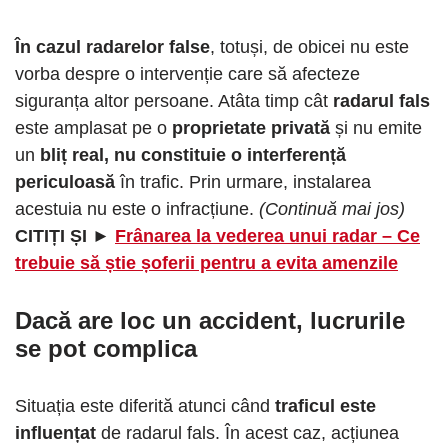
În cazul radarelor false
, totuși, de obicei nu este
vorba despre o intervenție care să afecteze
siguranța altor persoane. Atâta timp cât
radarul fals
este amplasat pe o
proprietate privată
și nu emite
un
bliț real,
nu constituie o interferență
periculoasă
în trafic. Prin urmare, instalarea
acestuia nu este o infracțiune.
(Continuă mai jos)
CITIȚI ȘI ►
Frânarea la vederea unui radar – Ce
trebuie să știe șoferii pentru a evita amenzile
Dacă are loc un accident, lucrurile
se pot complica
Situația este diferită atunci când
traficul este
influențat
de radarul fals. În acest caz, acțiunea