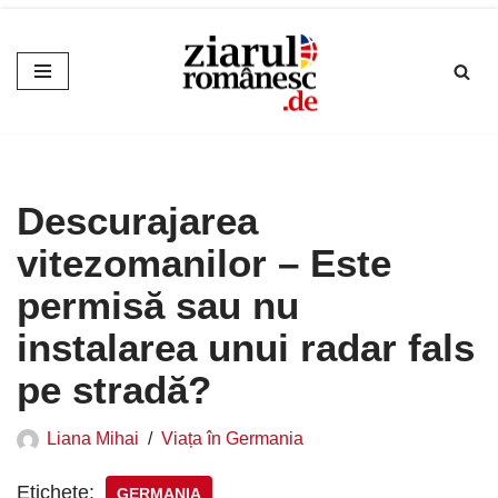
Sari
la
conținut
Descurajarea
vitezomanilor – Este
permisă sau nu
instalarea unui radar fals
pe stradă?
Liana Mihai
Viața în Germania
Etichete:
GERMANIA