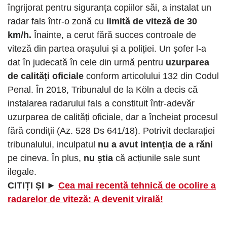
îngrijorat pentru siguranța copiilor săi, a instalat un
radar fals într-o zonă cu
limită de viteză de 30
km/h.
Înainte, a cerut fără succes controale de
viteză din partea orașului și a poliției. Un șofer l-a
dat în judecată în cele din urmă pentru
uzurparea
de calități oficiale
conform articolului 132 din Codul
Penal. În 2018, Tribunalul de la Köln a decis că
instalarea radarului fals a constituit într-adevăr
uzurparea de calități oficiale, dar a încheiat procesul
fără condiții (Az. 528 Ds 641/18). Potrivit declarației
tribunalului, inculpatul
nu a avut intenția de a răni
pe cineva. În plus,
nu știa
că acțiunile sale sunt
ilegale.
CITIȚI ȘI ►
Cea mai recentă tehnică de ocolire a
radarelor de viteză: A devenit virală!