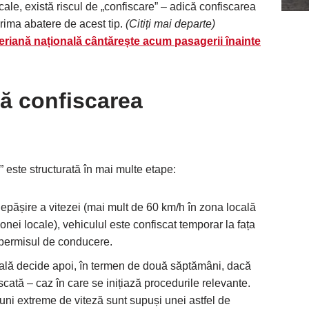
cale, există riscul de „confiscare” – adică confiscarea
rima abatere de acest tip.
(Citiți mai departe)
riană națională cântărește acum pasagerii înainte
ă confiscarea
 este structurată în mai multe etape:
depășire a vitezei (mai mult de 60 km/h în zona locală
nei locale), vehiculul este confiscat temporar la fața
și permisul de conducere.
tuală decide apoi, în termen de două săptămâni, dacă
scată – caz în care se inițiază procedurile relevante.
iuni extreme de viteză sunt supuși unei astfel de