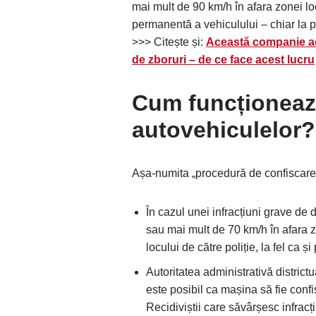
mai mult de 90 km/h în afara zonei lo
permanentă a vehiculului – chiar la p
>>> Citește și:
Această companie ae
de zboruri – de ce face acest lucru
Cum funcționeaz
autovehiculelor?
Așa-numita „procedură de confiscare”
În cazul unei infracțiuni grave de 
sau mai mult de 70 km/h în afara zo
locului de către poliție, la fel ca 
Autoritatea administrativă distric
este posibil ca mașina să fie confi
Recidiviștii care săvârșesc infracț