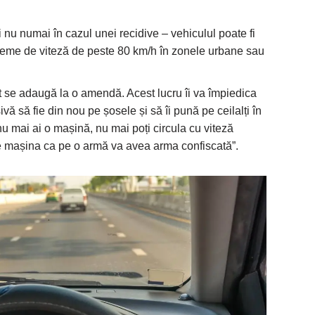
 nu numai în cazul unei recidive – vehiculul poate fi
xtreme de viteză de peste 80 km/h în zonele urbane sau
t se adaugă la o amendă. Acest lucru îi va împiedica
vă să fie din nou pe șosele și să îi pună pe ceilalți în
 mai ai o mașină, nu mai poți circula cu viteză
ște mașina ca pe o armă va avea arma confiscată”.