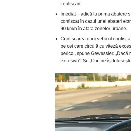
confiscări.
Imediat – adică la prima abatere și
confiscat în cazul unei abateri e
90 km/h în afara zonelor urbane.
Confiscarea unui vehicul confisca
pe cei care circulă cu viteză excesi
pericol, spune Gewessler: „Dacă nu
excesivă”. Și: „Oricine își folose