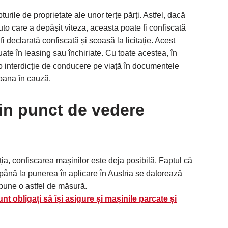
turile de proprietate ale unor terțe părți. Astfel, dacă
o care a depășit viteza, aceasta poate fi confiscată
fi declarată confiscată și scoasă la licitație. Acest
uate în leasing sau închiriate. Cu toate acestea, în
e o interdicție de conducere pe viață în documentele
soana în cauză.
 din punct de vedere
eția, confiscarea mașinilor este deja posibilă. Faptul că
ț până la punerea în aplicare în Austria se datorează
upune o astfel de măsură.
unt obligați să își asigure și mașinile parcate și