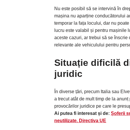
Nu este posibil să se intervină în drep
mașina nu aparține conducătorului aut
temporar la fața locului, dar nu poate 
lucru este valabil și pentru mașinile l
aceste cazuri, ar trebui să se înscri
relevante ale vehiculului pentru per
Situație dificilă
juridic
În diverse țări, precum Italia sau Elv
a trecut atât de mult timp de la anun
provocărilor juridice pe care le pres
Ai putea fi interesat și de:
Șoferii s
neutilizate. Directiva UE