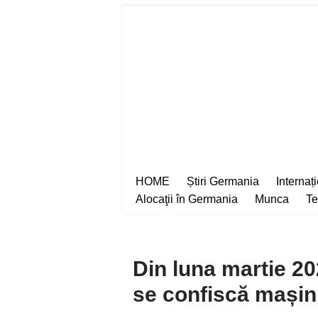
Sari
la
conținut
HOME
Știri Germania
Internaț
Alocaţii în Germania
Munca
Te
Din luna martie 20
se confiscă mașini