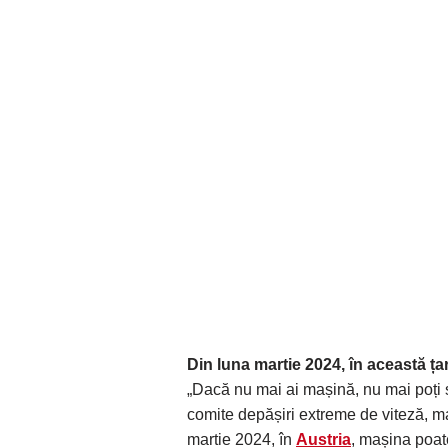
Din luna martie 2024, în această ța
„Dacă nu mai ai mașină, nu mai poți să
comite depășiri extreme de viteză, maș
martie 2024, în
Austria
, mașina poate 