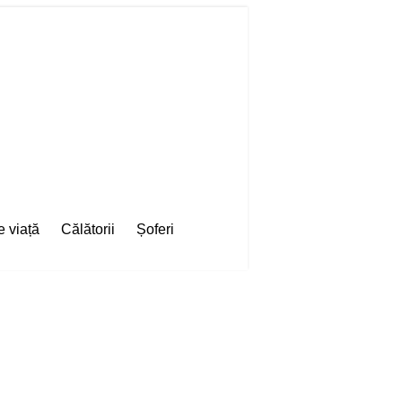
e viață
Călătorii
Șoferi