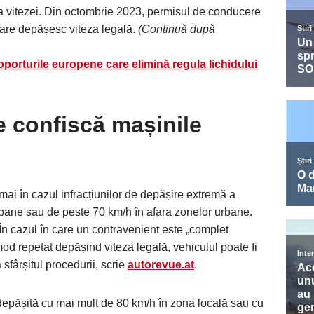
 a vitezei. Din octombrie 2023, permisul de conducere
 care depășesc viteza legală.
(Continuă după
porturile europene care elimină regula lichidului
e confiscă mașinile
ai în cazul infracțiunilor de depășire extremă a
rbane sau de peste 70 km/h în afara zonelor urbane.
În cazul în care un contravenient este „complet
 mod repetat depășind viteza legală, vehiculul poate fi
la sfârșitul procedurii, scrie
autorevue.at
.
e depășită cu mai mult de 80 km/h în zona locală sau cu