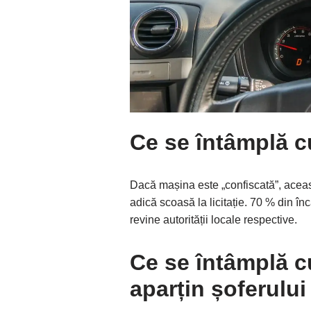
Ce se întâmplă c
Dacă mașina este „confiscată”, aceasta
adică scoasă la licitație. 70 % din înc
revine autorității locale respective.
Ce se întâmplă c
aparțin șoferului