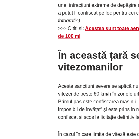
unei infracțiuni extreme de depășire
a putut fi confiscat pe loc pentru cei
fotografie)
>>> Citiți și:
Acestea sunt toate aero
de 100 ml
În această țară s
vitezomanilor
Aceste sancțiuni severe se aplică num
vitezei de peste 60 km/h în zonele u
Primul pas este confiscarea mașinii. 
imposibil de învățat” și este prins în
confiscat și scos la licitație definitiv 
În cazul în care limita de viteză est