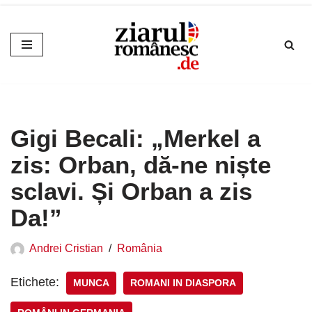
Sari
la
conținut
Gigi Becali: „Merkel a
zis: Orban, dă-ne niște
sclavi. Și Orban a zis
Da!”
Andrei Cristian
România
Etichete:
MUNCA
ROMANI IN DIASPORA