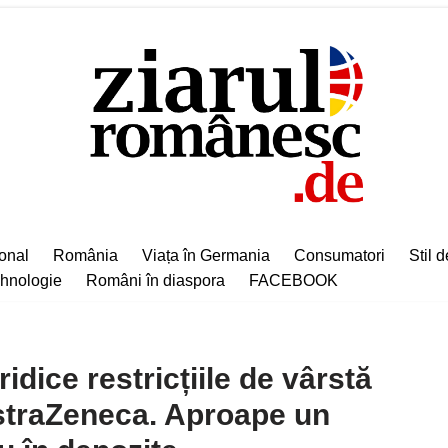
ional
România
Viața în Germania
Consumatori
Stil d
hnologie
Români în diaspora
FACEBOOK
idice restricțiile de vârstă
straZeneca. Aproape un