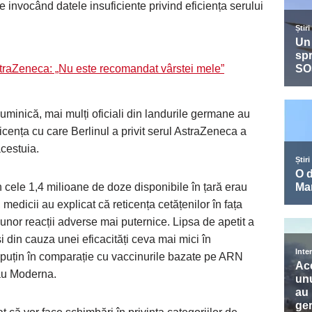
e invocând datele insuficiente privind eficiența serului
traZeneca: „Nu este recomandat vârstei mele”
duminică, mai mulți oficiali din landurile germane au
icența cu care Berlinul a privit serul AstraZeneca a
cestuia.
n cele 1,4 milioane de doze disponibile în țară erau
, medicii au explicat că reticența cetățenilor în fața
nor reacții adverse mai puternice. Lipsa de apetit a
i din cauza unei eficacități ceva mai mici în
l puțin în comparație cu vaccinurile bazate pe ARN
au Moderna.