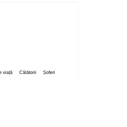
e viață
Călătorii
Șoferi