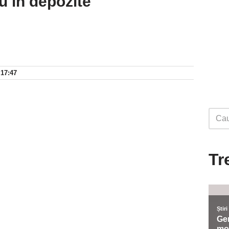
u în depozite
 17:47
Tr