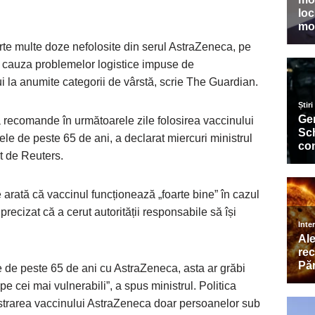
te multe doze nefolosite din serul AstraZeneca, pe
din cauza problemelor logistice impuse de
ui la anumite categorii de vârstă, scrie The Guardian.
să recomande în următoarele zile folosirea vaccinului
e de peste 65 de ani, a declarat miercuri ministrul
t de Reuters.
 arată că vaccinul funcționează „foarte bine” în cazul
precizat că a cerut autorității responsabile să își
de peste 65 de ani cu AstraZeneca, asta ar grăbi
 pe cei mai vulnerabili”, a spus ministrul. Politica
trarea vaccinului AstraZeneca doar persoanelor sub