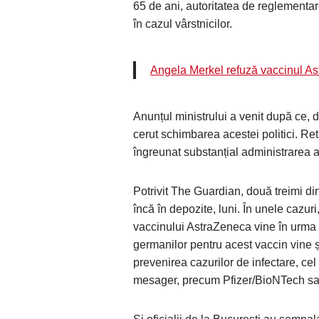
65 de ani, autoritatea de reglementar
în cazul vârstnicilor.
Angela Merkel refuză vaccinul As
Anunțul ministrului a venit după ce, 
cerut schimbarea acestei politici. Ret
îngreunat substanțial administrarea a
Potrivit The Guardian, două treimi di
încă în depozite, luni. În unele cazuri
vaccinului AstraZeneca vine în urma u
germanilor pentru acest vaccin vine ș
prevenirea cazurilor de infectare, ce
mesager, precum Pfizer/BioNTech s