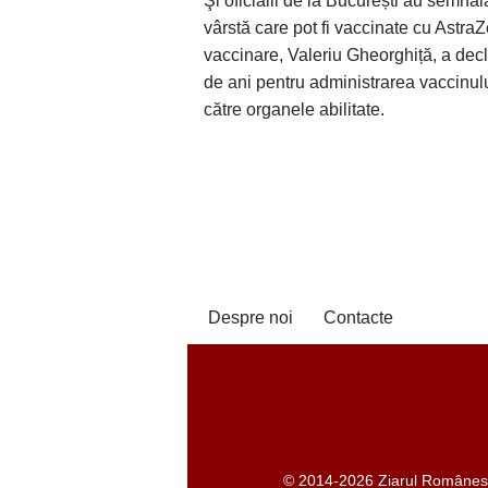
Şi oficialii de la București au semnala
vârstă care pot fi vaccinate cu Astr
vaccinare, Valeriu Gheorghiță, a decl
de ani pentru administrarea vaccinului
către organele abilitate.
Despre noi
Contacte
© 2014-2026 Ziarul Românesc -