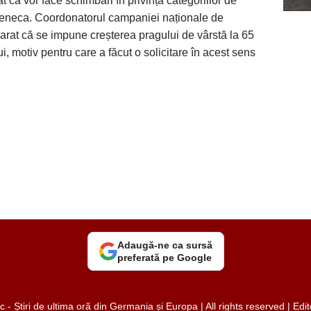
t că vor face schimbări în privința categoriilor de
aZeneca. Coordonatorul campaniei naționale de
arat că se impune creșterea pragului de vârstă la 65
, motiv pentru care a făcut o solicitare în acest sens
Adaugă-ne ca sursă
preferată pe Google
 Știri de ultima oră din Germania și Europa | All rights reserved | Ed