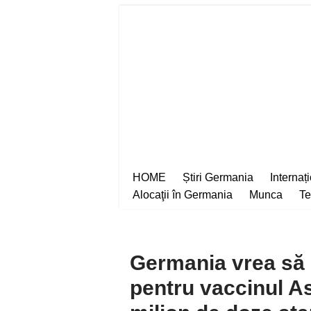
Sari
la
conținut
HOME
Știri Germania
Internaț
Alocaţii în Germania
Munca
Te
Germania vrea să r
pentru vaccinul A