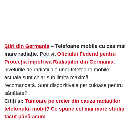
Ştiri din Germania
– Telefoane mobile cu cea mai
mare radiație.
Potrivit
Oficiului Federal pentru
Protecția împotriva Radiațiilor din Germania
,
nivelurile de radiații ale unor telefoane mobile
actuale sunt chiar sub limita maximă
recomandată. Sunt dispozitivele periculoase pentru
sănătate?
Citiți și:
Tumoare pe creier din cauza radiațiilor
telefonului mobil? Ce spune cel mai mare studiu
făcut până acum