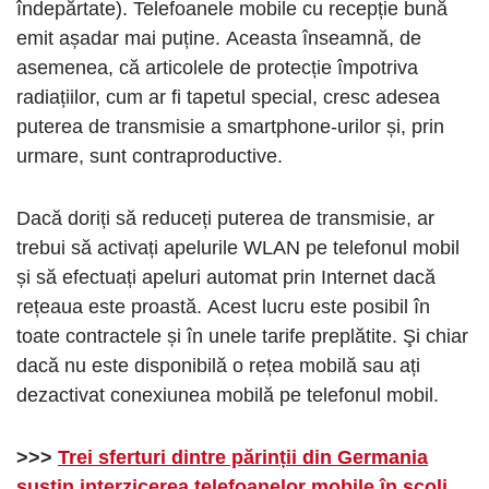
îndepărtate). Telefoanele mobile cu recepție bună
emit așadar mai puține. Aceasta înseamnă, de
asemenea, că articolele de protecție împotriva
radiațiilor, cum ar fi tapetul special, cresc adesea
puterea de transmisie a smartphone-urilor și, prin
urmare, sunt contraproductive.
Dacă doriți să reduceți puterea de transmisie, ar
trebui să activați apelurile WLAN pe telefonul mobil
și să efectuați apeluri automat prin Internet dacă
rețeaua este proastă. Acest lucru este posibil în
toate contractele și în unele tarife preplătite. Şi chiar
dacă nu este disponibilă o rețea mobilă sau ați
dezactivat conexiunea mobilă pe telefonul mobil.
>>>
Trei sferturi dintre părinții din Germania
susțin interzicerea telefoanelor mobile în școli