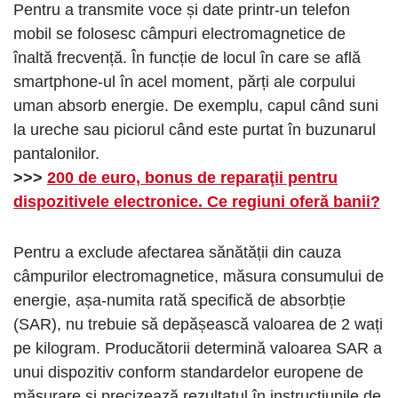
Pentru a transmite voce și date printr-un telefon
mobil se folosesc câmpuri electromagnetice de
înaltă frecvență. În funcție de locul în care se află
smartphone-ul în acel moment, părți ale corpului
uman absorb energie. De exemplu, capul când suni
la ureche sau piciorul când este purtat în buzunarul
pantalonilor.
>>>
200 de euro, bonus de reparaţii pentru
dispozitivele electronice. Ce regiuni oferă banii?
Pentru a exclude afectarea sănătății din cauza
câmpurilor electromagnetice, măsura consumului de
energie, așa-numita rată specifică de absorbție
(SAR), nu trebuie să depășească valoarea de 2 wați
pe kilogram. Producătorii determină valoarea SAR a
unui dispozitiv conform standardelor europene de
măsurare și precizează rezultatul în instrucțiunile de