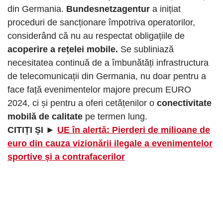
din Germania.
Bundesnetzagentur
a inițiat
proceduri de sancționare împotriva operatorilor,
considerând că nu au respectat obligațiile de
acoperire a rețelei mobile.
Se subliniază
necesitatea continuă de a îmbunătăți infrastructura
de telecomunicații din Germania, nu doar pentru a
face față evenimentelor majore precum EURO
2024, ci și pentru a oferi cetățenilor o
conectivitate
mobilă de calitate
pe termen lung.
CITIȚI ȘI ►
UE în alertă: Pierderi de milioane de
euro din cauza vizionării ilegale a evenimentelor
sportive și a contrafacerilor