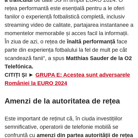
rețea performantă este esențială pentru a le oferi
fanilor o experiență fotbalistică completă, inclusiv
streaming video de calitate, partajarea instantanee a
momentelor memorabile și acces facil la informații.
În ziua de azi, o rețea de
înaltă performanță
face
parte din experiența fotbalului la fel de mult pe cât
scandează fanii”, a spus
Matthias Sauder de la O2
Telefónica.
CITIȚI ȘI ►
GRUPA E: Acestea sunt adversarele
României la EURO 2024
Amenzi de la autoritatea de rețea
Este important de reținut că, în ciuda investițiilor
semnificative, operatorii de telefonie mobilă se
confruntă cu
amenzi din partea autorității de rețea