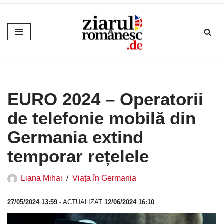
Sari
la
conținut
EURO 2024 – Operatorii
de telefonie mobilă din
Germania extind
temporar rețelele
Liana Mihai
Viața în Germania
27/05/2024 13:59
- ACTUALIZAT
12/06/2024 16:10