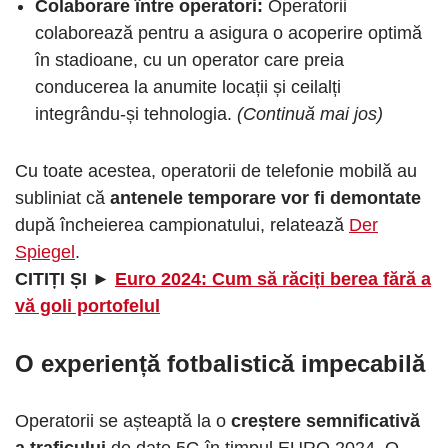
Colaborare între operatori:
Operatorii
colaborează pentru a asigura o acoperire optimă
în stadioane, cu un operator care preia
conducerea la anumite locații și ceilalți
integrându-și tehnologia.
(Continuă mai jos)
Cu toate acestea, operatorii de telefonie mobilă au
subliniat că
antenele temporare vor fi demontate
după încheierea campionatului, relatează
Der
Spiegel
.
CITIȚI ȘI ►
Euro 2024: Cum să răciți berea fără a
vă goli portofelul
O experiență fotbalistică impecabilă
Operatorii se așteaptă la o
creștere semnificativă
a traficului
de date 5G în timpul EURO 2024. O