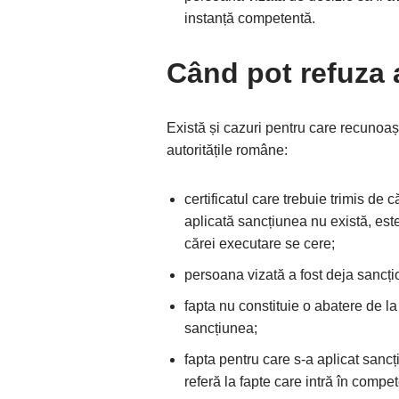
instanță competentă.
Când pot refuza 
Există și cazuri pentru care recunoa
autoritățile române:
certificatul care trebuie trimis de 
aplicată sancțiunea nu există, est
cărei executare se cere;
persoana vizată a fost deja sancțio
fapta nu constituie o abatere de la 
sancțiunea;
fapta pentru care s-a aplicat sanc
referă la fapte care intră în compe