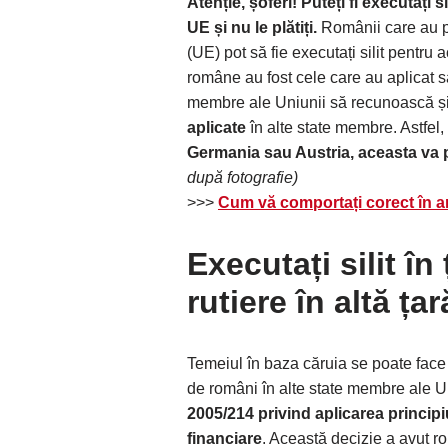
Atenție, șoferi! Puteți fi executați s
UE și nu le plătiți.
Românii care au pr
(UE) pot să fie executați silit pentru
române au fost cele care au aplicat 
membre ale Uniunii să recunoască ș
aplicate
în alte state membre. Astfel,
Germania sau Austria, aceasta va 
după fotografie)
>>>
Cum vă comportați corect în am
Executați silit în
rutiere în altă ța
Temeiul în baza căruia se poate face
de români în alte state membre ale 
2005/214 privind aplicarea principi
financiare
. Această decizie a avut rol