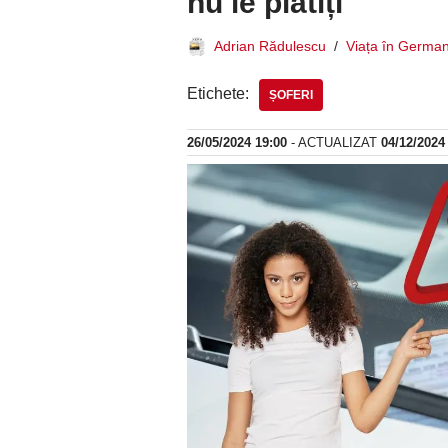
nu le plătiți
Adrian Rădulescu
Viața în German
Etichete:
ȘOFERI
26/05/2024 19:00
- ACTUALIZAT
04/12/2024