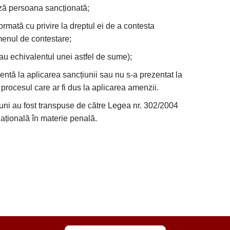
ază persoana sancționată;
rmată cu privire la dreptul ei de a contesta
rmenul de contestare;
au echivalentul unei astfel de sume);
ntă la aplicarea sancțiunii sau nu s-a prezentat la
rocesul care ar fi dus la aplicarea amenzii.
tiuni au fost transpuse de către Legea nr. 302/2004
națională în materie penală.