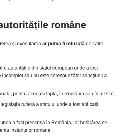
autoritățile române
șterea și executarea
ar putea fi refuzată
de către
către autoritățile din statul european unde a fost
e incomplet sau nu este corespunzător sancțiunii a
nată, pentru aceeași faptă, în România sau în alt stat;
legislația rutieră a statului unde a fost aplicată
țiunea a fost prescrisă în România, iar hotărârea se
tența instanțelor române;