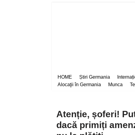
Sari
la
conținut
HOME
Știri Germania
Internaț
Alocaţii în Germania
Munca
Te
Atenție, șoferi! Put
dacă primiți amenzi