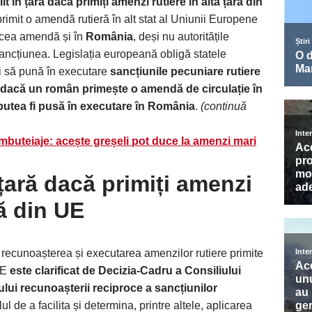
ilit în țară dacă primiți amenzi rutiere în altă țară din
imit o amendă rutieră în alt stat al Uniunii Europene
 acea amendă și în
România
, deși nu autoritățile
sancțiunea. Legislația europeană obligă statele
i să pună în executare
sancțiunile pecuniare rutiere
dacă un român primește o amendă de circulație în
putea fi pusă în executare în România
.
(continuă
buteiaje: acește greșeli pot duce la amenzi mari
 țară dacă primiți amenzi
ră din UE
 recunoașterea și executarea amenzilor rutiere primite
UE
este clarificat de Decizia-Cadru a Consiliului
ului recunoașterii reciproce a sancțiunilor
ul de a facilita și determina, printre altele, aplicarea