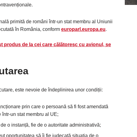
ontravenționale.
nală primită de români într-un stat membru al Uniunii
ecutată în România, conform
europarl.europa.eu
.
 produs de la cei care călătoresc cu avionul, se
utarea
utare, este nevoie de îndeplinirea unor condiții:
sancționare prin care o persoană să fi fost amendată
re într-un stat membru al UE;
 de o instanță, fie de o autoritate administrativă;
ut oportunitatea să îi fie judecată situația de o