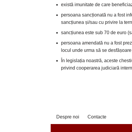
există imunitate de care benefici
persoana sancționată nu a fost info
sancțiunea și/sau cu privire la te
sancțiunea este sub 70 de euro (s
persoana amendată nu a fost preze
locul unde urma să se desfășoare p
În legislația noastră, aceste ches
privind cooperarea judiciară inter
Despre noi
Contacte