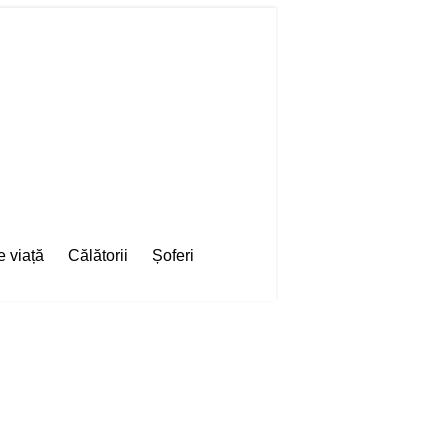
e viață
Călătorii
Șoferi