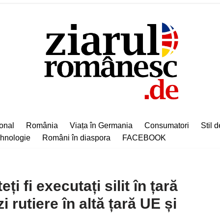
ional
România
Viața în Germania
Consumatori
Stil d
hnologie
Români în diaspora
FACEBOOK
eți fi executați silit în țară
 rutiere în altă țară UE și