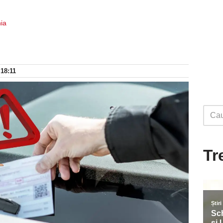
ia
 18:11
Tr