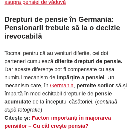
asupra pensiei de văduvă
Drepturi de pensie în Germania
:
Pensionarii trebuie să ia o decizie
irevocabilă
Tocmai pentru că au venituri diferite, cei doi
parteneri cumulează
diferite drepturi de pensie.
Dar aceste diferențe pot fi compensate cu așa-
numitul mecanism de
împărțire a pensiei
. Un
mecanism care, în
Germania
,
permite soților
să-și
împartă în mod echitabil drepturile de
pensie
acumulate
de la începutul căsătoriei. (
continuă
după fotografie
)
Citește și:
Factori importanți în majorarea
pensiilor – Cu cât crește pensia?