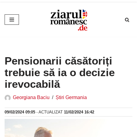
Sari
la
conținut
Pensionarii căsătoriți
trebuie să ia o decizie
irevocabilă
Georgiana Baciu
Știri Germania
09/02/2024 09:05
- ACTUALIZAT
11/02/2024 16:42