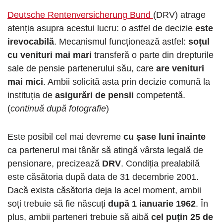
Deutsche Rentenversicherung Bund
(DRV) atrage
atenția asupra acestui lucru: o astfel de decizie
este
irevocabilă
. Mecanismul funcționează astfel:
soțul
cu venituri mai mari
transferă o parte din drepturile
sale de pensie partenerului său, care
are venituri
mai mici
. Ambii solicită asta prin decizie comună la
instituția de
asigurări de pensii
competentă.
(
continuă după fotografie
)
Este posibil cel mai devreme
cu șase luni înainte
ca partenerul mai tânăr să atingă vârsta legală de
pensionare, precizează
DRV
. Condiția prealabilă
este căsătoria după data de 31 decembrie 2001.
Dacă exista căsătoria deja la acel moment, ambii
soți trebuie să fie născuți
după 1 ianuarie 1962
. În
plus, ambii parteneri trebuie să aibă
cel puțin 25 de