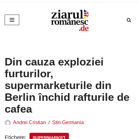
Sari
la
conținut
Din cauza exploziei
furturilor,
supermarketurile din
Berlin închid rafturile de
cafea
Andrei Cristian
Știri Germania
Etichete:
SUPERMARKET