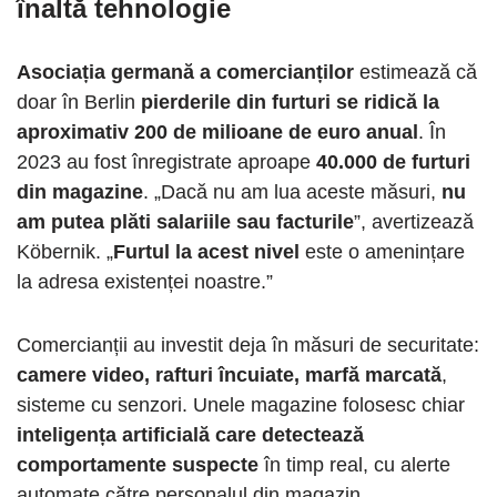
înaltă tehnologie
Asociația germană a comercianților
estimează că
doar în Berlin
pierderile din furturi se ridică la
aproximativ 200 de milioane de euro anual
. În
2023 au fost înregistrate aproape
40.000 de furturi
din magazine
. „Dacă nu am lua aceste măsuri,
nu
am putea plăti salariile sau facturile
”, avertizează
Köbernik. „
Furtul la acest nivel
este o amenințare
la adresa existenței noastre.”
Comercianții au investit deja în măsuri de securitate:
camere video, rafturi încuiate, marfă marcată
,
sisteme cu senzori. Unele magazine folosesc chiar
inteligența artificială care detectează
comportamente suspecte
în timp real, cu alerte
automate către personalul din magazin.