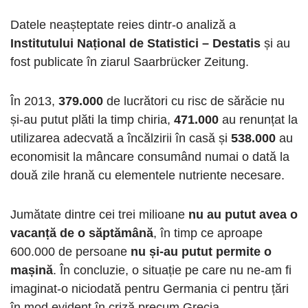
Datele neașteptate reies dintr-o analiză a
Institutului Național de Statistici – Destatis
și au
fost publicate în ziarul Saarbrücker Zeitung.
În 2013,
379.000
de lucrători cu risc de sărăcie nu
și-au putut plăti la timp chiria,
471.000
au renunțat la
utilizarea adecvată a încălzirii în casă și
538.000
au
economisit la mâncare consumând numai o dată la
două zile hrană cu elementele nutriente necesare.
Jumătate dintre cei trei milioane
nu au putut avea o
vacanță de o săptămână
, în timp ce aproape
600.000 de persoane
nu și-au putut permite o
mașină
. În concluzie, o situație pe care nu ne-am fi
imaginat-o niciodată pentru Germania ci pentru țări
în mod evident în criză precum Grecia.