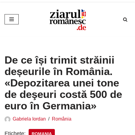
Sari
la
conținut
De ce își trimit străinii
deșeurile în România.
«Depozitarea unei tone
de deşeuri costă 500 de
euro în Germania»
Gabriela Iordan
România
Etichete:
ROMANIA