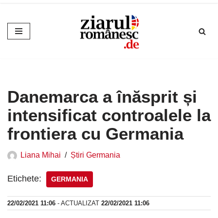
Sari
la
conținut
Danemarca a înăsprit și
intensificat controalele la
frontiera cu Germania
Liana Mihai
Știri Germania
Etichete:
GERMANIA
22/02/2021 11:06
- ACTUALIZAT
22/02/2021 11:06