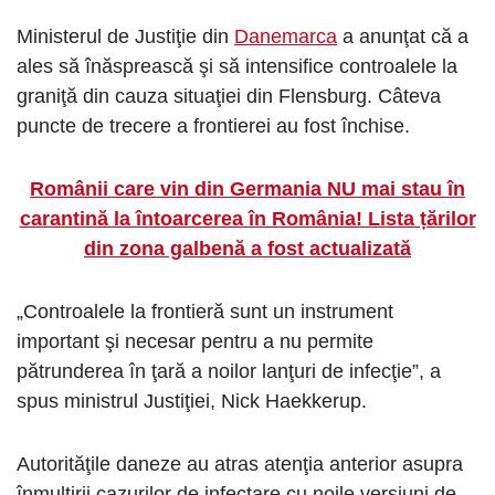
Ministerul de Justiţie din
Danemarca
a anunţat că a
ales să înăsprească şi să intensifice controalele la
graniţă din cauza situaţiei din Flensburg. Câteva
puncte de trecere a frontierei au fost închise.
Românii care vin din Germania NU mai stau în
carantină la întoarcerea în România! Lista țărilor
din zona galbenă a fost actualizată
„Controalele la frontieră sunt un instrument
important şi necesar pentru a nu permite
pătrunderea în ţară a noilor lanţuri de infecţie”, a
spus ministrul Justiţiei, Nick Haekkerup.
Autorităţile daneze au atras atenţia anterior asupra
înmulţirii cazurilor de infectare cu noile versiuni de