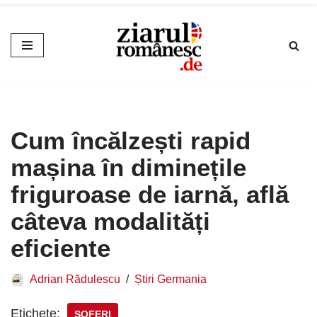
Sari
la
conținut
Cum încălzești rapid
mașina în diminețile
friguroase de iarnă, află
câteva modalități
eficiente
Adrian Rădulescu
Știri Germania
Etichete:
ȘOFERI