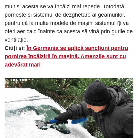
mult și acesta se va încălzi mai repede. Totodată,
pornește și sistemul de dezghețare al geamurilor,
pentru că la multe modele de mașini sistemul îți va
oferi aer cald înainte ca acesta să vină prin gurile de
ventilație.
Citiți și:
În Germania se aplică sancțiuni pentru
pornirea încălzirii în mașină. Amenzile sunt cu
adevărat mari