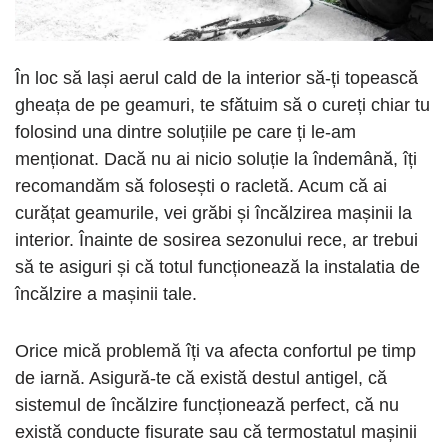
În loc să lași aerul cald de la interior să-ți topească
gheața de pe geamuri, te sfătuim să o cureți chiar tu
folosind una dintre soluțiile pe care ți le-am
menționat. Dacă nu ai nicio soluție la îndemână, îți
recomandăm să folosești o racletă. Acum că ai
curățat geamurile, vei grăbi și încălzirea mașinii la
interior. Înainte de sosirea sezonului rece, ar trebui
să te asiguri și că totul funcționează la instalatia de
încălzire a mașinii tale.
Orice mică problemă îți va afecta confortul pe timp
de iarnă. Asigură-te că există destul antigel, că
sistemul de încălzire funcționează perfect, că nu
există conducte fisurate sau că termostatul mașinii