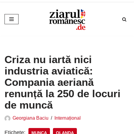
Sari
la
conținut
Criza nu iartă nici
industria aviatică:
Compania aeriană
renunță la 250 de locuri
de muncă
Georgiana Baciu
Internațional
Etichete:
MUNCA
OLANDA