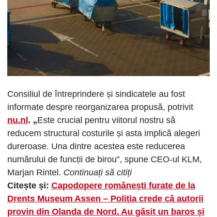
Consiliul de întreprindere și sindicatele au fost
informate despre reorganizarea propusă, potrivit
nu.nl
. „
Este crucial pentru viitorul nostru să
reducem structural costurile și asta implică alegeri
dureroase. Una dintre acestea este reducerea
numărului de funcții de birou”, spune CEO-ul KLM,
Marjan Rintel.
Continuați să citiți
Citește și:
Capodopere românești furate de la
Drents Museum Assen – Poliția crede că autorii
provin din Olanda de Nord. Au găsit un baros și